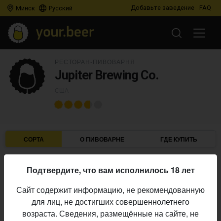
Добавьте заведение
FAQ
Минск
Русский
РЕСТОРАН-ПИВОВАРНЯ
Jupiter Brewing Co.
США
СОРТА
О ПИВОВАРНЕ
ГДЕ КУПИТЬ
Подтвердите, что вам исполнилось 18 лет
IBU
ABV
ДАТА
В ПРОДАЖЕ
Сайт содержит информацию, не рекомендованную
для лиц, не достигших совершеннолетнего
JUPITER BREWING CO.
возраста. Сведения, размещённые на сайте, не
Discovery One