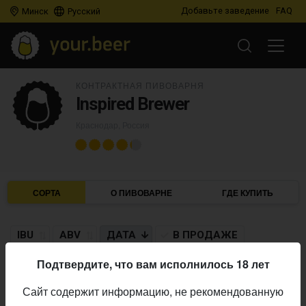
Добавьте заведение
FAQ
Минск
Русский
КОНТРАКТНАЯ ПИВОВАРНЯ
Inspired Brewer
Краснодар, Россия
СОРТА
О ПИВОВАРНЕ
ГДЕ КУПИТЬ
IBU
ABV
ДАТА
В ПРОДАЖЕ
Подтвердите, что вам исполнилось 18 лет
INSPIRED BREWER
Сайт содержит информацию, не рекомендованную
Red Jam