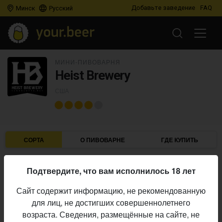
Добавьте заведение
FAQ
Минск
Русский
МИНИ-ПИВОВАРНЯ
Heist Brewery
США
СОРТА
О ПИВОВАРНЕ
ГДЕ КУПИТЬ
Подтвердите, что вам исполнилось 18 лет
IBU
ABV
ДАТА
В ПРОДАЖЕ
Сайт содержит информацию, не рекомендованную
для лиц, не достигших совершеннолетнего
ASLIN BEER COMPANY
×
HEIST BREWERY
возраста. Сведения, размещённые на сайте, не
Living To Get Radical