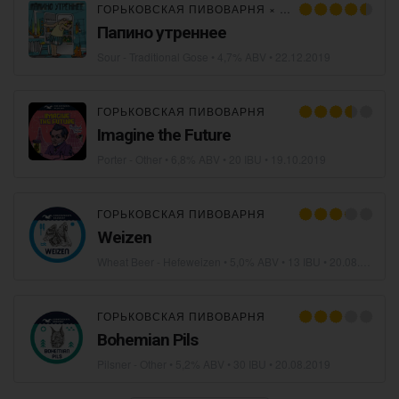
ГОРЬКОВСКАЯ ПИВОВАРНЯ
×
NEW RIGA’S BREW
Папино утреннее
Sour - Traditional Gose
• 4,7% ABV •
22.12.2019
ГОРЬКОВСКАЯ ПИВОВАРНЯ
Imagine the Future
Porter - Other
• 6,8% ABV • 20 IBU •
19.10.2019
ГОРЬКОВСКАЯ ПИВОВАРНЯ
Weizen
Wheat Beer - Hefeweizen
• 5,0% ABV • 13 IBU •
20.08.2019
ГОРЬКОВСКАЯ ПИВОВАРНЯ
Bohemian Pils
Pilsner - Other
• 5,2% ABV • 30 IBU •
20.08.2019