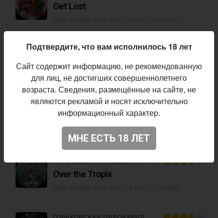
Get Lost
Sour - Fruited
• 6,5% ABV • 10 IBU •
10.03.2021
Подтвердите, что вам исполнилось 18 лет
ГОРЬКОВСКАЯ ПИВОВАРНЯ
Chocolate Stout
Сайт содержит информацию, не рекомендованную
Stout - Milk / Sweet
• 6,8% ABV • 28 IBU •
22.11.2020
для лиц, не достигших совершеннолетнего
возраста. Сведения, размещённые на сайте, не
являются рекламой и носят исключительно
ГОРЬКОВСКАЯ ПИВОВАРНЯ
информационный характер.
MANGO
Fruit Beer
• 5,0% ABV • 8 IBU •
14.11.2020
МНЕ ЕСТЬ 18 ЛЕТ
ГОРЬКОВСКАЯ ПИВОВАРНЯ
×
PARADOX
Over the Tropix
Sour - Fruited
• 6,8% ABV • 12 IBU •
11.11.2020
ГОРЬКОВСКАЯ ПИВОВАРНЯ