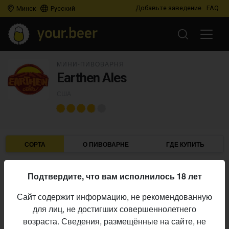
Добавьте заведение
FAQ
Минск
Русский
МИНИ-ПИВОВАРНЯ
Earthen Ales
США
СОРТА
О ПИВОВАРНЕ
ГДЕ КУПИТЬ
Подтвердите, что вам исполнилось 18 лет
IBU
ABV
ДАТА
В ПРОДАЖЕ
Сайт содержит информацию, не рекомендованную
для лиц, не достигших совершеннолетнего
EARTHEN ALES
возраста. Сведения, размещённые на сайте, не
Euclid v. Amber