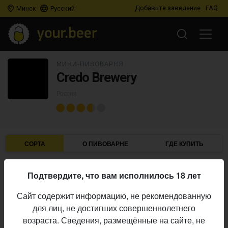
Добавьте заведение
FAQ
Минск
Русский
МИНИ-ПИВОВАРНЯ
Credo Brewery
Россия
СОРТА
О ПИВОВАРНЕ
ГДЕ КУПИТЬ
Подтвердите, что вам исполнилось 18 лет
IBU
ABV
ДАТА
В ПРОДАЖЕ
Сайт содержит информацию, не рекомендованную
для лиц, не достигших совершеннолетнего
CREDO BREWERY
возраста. Сведения, размещённые на сайте, не
Snatch