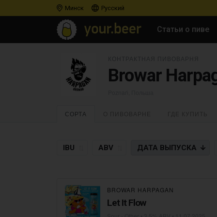
Минск
Русский
Статьи о пиве
КОНТРАКТНАЯ ПИВОВАРНЯ
Browar Harpa
Poznań, Польша
СОРТА
О ПИВОВАРНЕ
ГДЕ КУПИТЬ
IBU
ABV
ДАТА
ВЫПУСКА
BROWAR HARPAGAN
Let It Flow
Sour - Other
• 3,5% ABV •
11.07.2025