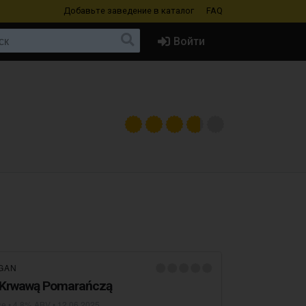
Добавьте заведение
в каталог
FAQ
Войти
GAN
z Krwawą Pomarańczą
se
• 4,8% ABV •
12.06.2025