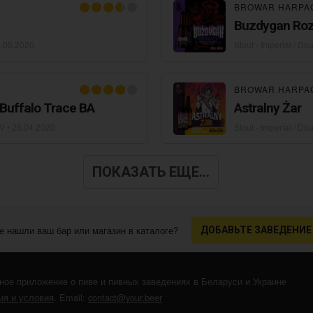
BROWAR HARPA
Buzdygan Roz
.05.2020
Stout - Imperial / Do
BROWAR HARPA
 Buffalo Trace BA
Astralny Żar
V •
26.04.2020
Stout - Imperial / Do
ПОКАЗАТЬ ЕЩЕ...
е нашли ваш бар или магазин в каталоге?
ДОБАВЬТЕ ЗАВЕДЕНИЕ
ное приложение о пиве и пивных заведениях в Беларуси и Украине
я и условия
. Email:
contact@your.beer