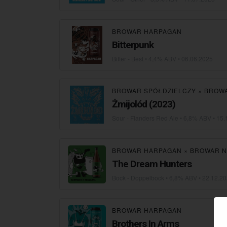
BROWAR HARPAGAN
Bitterpunk
Bitter - Best
• 4,4% ABV •
06.06.2025
BROWAR SPÓŁDZIELCZY
×
BROW
Żmijolód (2023)
Sour - Flanders Red Ale
• 6,8% ABV •
15.
BROWAR HARPAGAN
×
BROWAR N
The Dream Hunters
Bock - Doppelbock
• 6,8% ABV •
22.12.2
BROWAR HARPAGAN
Brothers In Arms