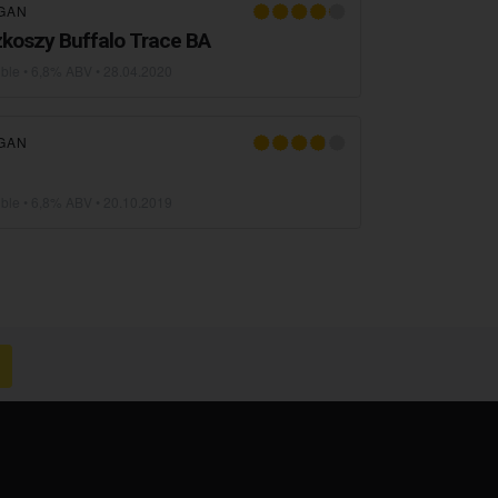
GAN
koszy Buffalo Trace BA
uble
• 6,8% ABV •
28.04.2020
GAN
uble
• 6,8% ABV •
20.10.2019