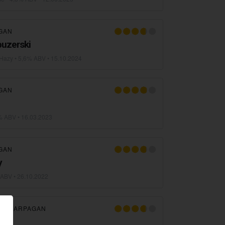
GAN
buzerski
 Hazy
• 5,6% ABV •
15.10.2024
GAN
% ABV •
16.03.2023
GAN
y
 ABV •
26.10.2022
R HARPAGAN