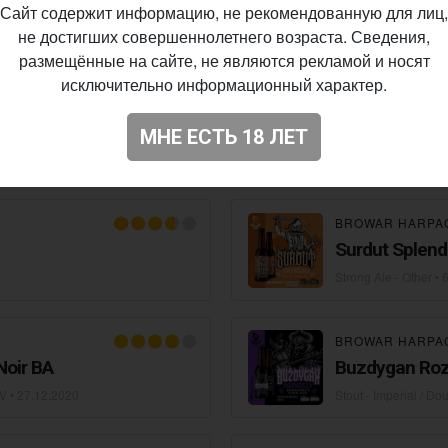
Сайт содержит информацию, не рекомендованную для лиц,
.10.2022
IPA - New England /
не достигших совершеннолетнего возраста. Сведения,
размещённые на сайте, не являются рекламой и носят
исключительно информационный характер.
BROWAR HARPA
arossy
Buzdygan Tur
(2021)
МНЕ ЕСТЬ 18 ЛЕТ
Stout - Imperial / Do
BROWAR HARPA
Surdut Splend
Strong Ale - Other
• 
BROWAR HARPA
Noir BA
Buzdygan Roz
V •
27.12.2020
Stout - Imperial / Do