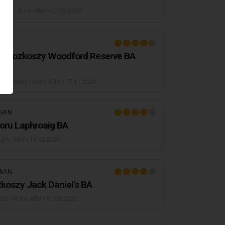
 Hazy
• 6,1% ABV •
27.05.2022
GAN
borozkoszy Woodford Reserve BA
uble Pastry
• 6,8% ABV •
17.11.2021
GAN
oru Laphroaig BA
6,8% ABV •
14.02.2021
GAN
koszy Jack Daniel's BA
uble
• 6,8% ABV •
30.06.2020