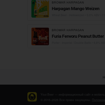
BROWAR HARPAGAN
Harpagan Mango Weizen
Wheat Beer - Hefeweizen
• 5,0% ABV •
11
BROWAR HARPAGAN
Furia Ferworu Peanut Butter
Porter - Imperial / Double Baltic
• 6,8% AB
Н
Your.Beer — информационный сайт и мобиль
© 2016–2026 Все права защищены.
Положени