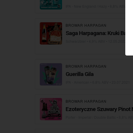
IPA - New England / Hazy
• 6,8% ABV •
26
BROWAR HARPAGAN
Saga Harpagana: Kruki Barb
Schwarzbier
• 4,9% ABV •
12.05.2022
BROWAR HARPAGAN
Guerilla Gila
IPA - American
• 6,8% ABV •
23.07.2021
BROWAR HARPAGAN
Ezoteryczne Szuwary Pinot 
Porter - Imperial / Double Baltic
• 6,8% AB