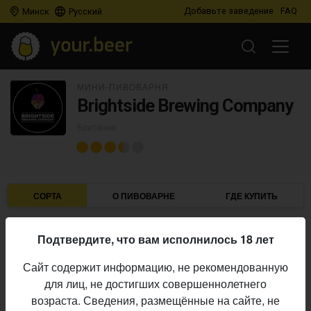
Добавьте заведение
FAQ
Минск
Русский
МИНИ-ПИВОВАРНЯ
Brightside Brewing Company
Британия
СОРТА
О ПИВОВАРНЕ
ГДЕ КУПИТЬ
Подтвердите, что вам исполнилось 18 лет
IBU
ABV
ДАТА
В ПРОДАЖЕ
Сайт содержит информацию, не рекомендованную
для лиц, не достигших совершеннолетнего
BRIGHTSIDE BREWING COMPANY
возраста. Сведения, размещённые на сайте, не
Cryo Simcoe IPA