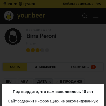
Добавьте заведение
FAQ
Минск
Русский
BEER.BREWERY
Birra Peroni
Италия
СОРТА
О ПИВОВАРНЕ
ГДЕ КУПИТЬ
2
IBU
ABV
ДАТА
В ПРОДАЖЕ
Подтвердите, что вам исполнилось 18 лет
BIRRA PERONI
Сайт содержит информацию, не рекомендованную
Peroni Libera