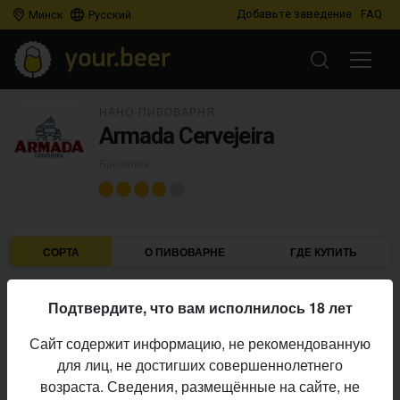
Добавьте заведение
FAQ
Минск
Русский
НАНО-ПИВОВАРНЯ
Armada Cervejeira
Бразилия
СОРТА
О ПИВОВАРНЕ
ГДЕ КУПИТЬ
Подтвердите, что вам исполнилось 18 лет
IBU
ABV
ДАТА
В ПРОДАЖЕ
Сайт содержит информацию, не рекомендованную
для лиц, не достигших совершеннолетнего
ARMADA CERVEJEIRA
возраста. Сведения, размещённые на сайте, не
Tonerator