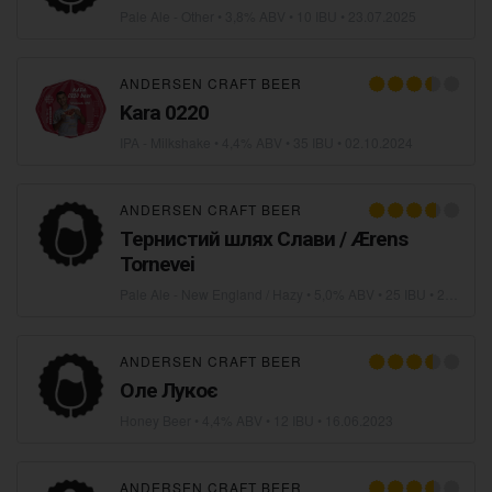
Pale Ale - Other
• 3,8% ABV • 10 IBU •
23.07.2025
ANDERSEN CRAFT BEER
Kara 0220
IPA - Milkshake
• 4,4% ABV • 35 IBU •
02.10.2024
ANDERSEN CRAFT BEER
Тернистий шлях Слави / Ærens
Tornevei
Pale Ale - New England / Hazy
• 5,0% ABV • 25 IBU •
20.10.2023
ANDERSEN CRAFT BEER
Оле Лукоє
Honey Beer
• 4,4% ABV • 12 IBU •
16.06.2023
ANDERSEN CRAFT BEER