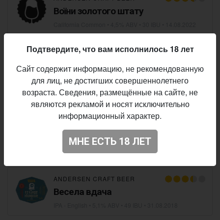
Воїни золотого штату
California Common
• 4,5% ABV • 30 IBU •
14.08.2022
Подтвердите, что вам исполнилось 18 лет
ANDERSEN CRAFT BEER
Золотий хлопчик / Guldskat
Сайт содержит информацию, не рекомендованную
для лиц, не достигших совершеннолетнего
Belgian Blonde
• 5,8% ABV • 15 IBU •
06.01.2022
возраста. Сведения, размещённые на сайте, не
являются рекламой и носят исключительно
ANDERSEN CRAFT BEER
информационный характер.
Стійкий олов'яний солдатик / Den
Standhaftige Tinsoldat
МНЕ ЕСТЬ 18 ЛЕТ
Hard Ginger Beer
• 4,6% ABV • 12 IBU •
04.11.2018
ANDERSEN CRAFT BEER
Весела вдача
IPA - English
• 5,1% ABV • 49 IBU •
31.08.2018