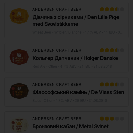
ANDERSEN CRAFT BEER
Дівчина з сірниками / Den Lille Pige
med Svovlstikkerne
Wheat Beer - Witbier / Blanche
• 4,4% ABV • 11 IBU •
31.08.2018
ANDERSEN CRAFT BEER
Хольгер Датчанин / Holger Danske
Red Ale - Other
• 4,7% ABV • 21 IBU •
31.08.2018
ANDERSEN CRAFT BEER
Філософський камінь / De Vises Sten
Stout - Other
• 4,7% ABV • 26 IBU •
31.08.2018
ANDERSEN CRAFT BEER
Бронзовий кабан / Metal Svinet