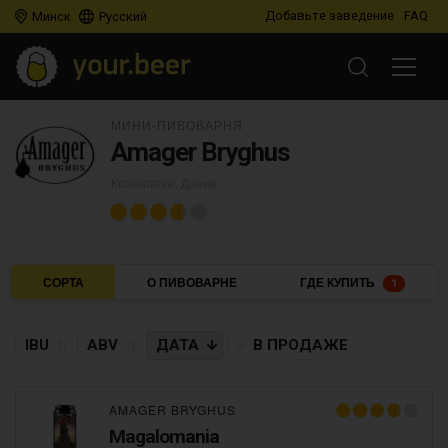
Добавьте заведение
FAQ
Минск
Русский
МИНИ-ПИВОВАРНЯ
Amager Bryghus
Копенгаген, Дания
СОРТА
О ПИВОВАРНЕ
ГДЕ КУПИТЬ
1
IBU
ABV
ДАТА
В ПРОДАЖЕ
AMAGER BRYGHUS
Magalomania