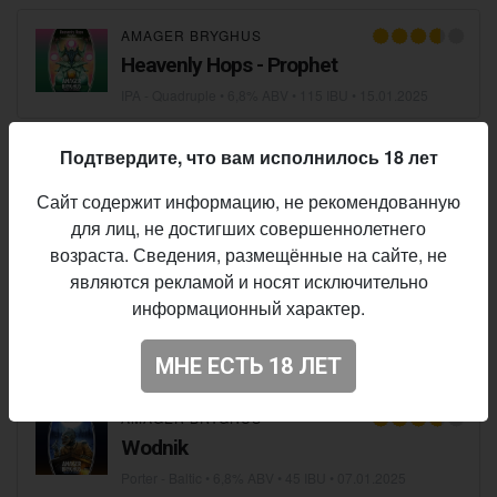
AMAGER BRYGHUS
Heavenly Hops - Prophet
IPA - Quadruple
• 6,8% ABV • 115 IBU •
15.01.2025
Подтвердите, что вам исполнилось 18 лет
AMAGER BRYGHUS
Nelly Neckbreaker
Сайт содержит информацию, не рекомендованную
IPA - Imperial / Double New England / Hazy
• 6,8% ABV • 14 IBU •
для лиц, не достигших совершеннолетнего
возраста. Сведения, размещённые на сайте, не
являются рекламой и носят исключительно
AMAGER BRYGHUS
информационный характер.
Latawica
Porter - Baltic
• 6,8% ABV • 43 IBU •
07.01.2025
МНЕ ЕСТЬ 18 ЛЕТ
AMAGER BRYGHUS
Wodnik
Porter - Baltic
• 6,8% ABV • 45 IBU •
07.01.2025