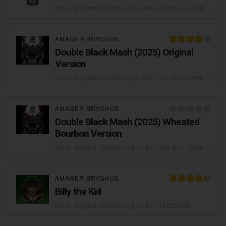
Stout - Imperial / Double
• 6,8% ABV • 43 IBU •
01.05.2025
AMAGER BRYGHUS
Double Black Mash (2025) Original
Version
Stout - Imperial / Double
• 6,8% ABV • 102 IBU •
10.04.2025
AMAGER BRYGHUS
Double Black Mash (2025) Wheated
Bourbon Version
Stout - Imperial / Double
• 6,8% ABV • 102 IBU •
10.04.2025
AMAGER BRYGHUS
Billy the Kid
Stout - Imperial / Double
• 6,8% ABV •
18.02.2025