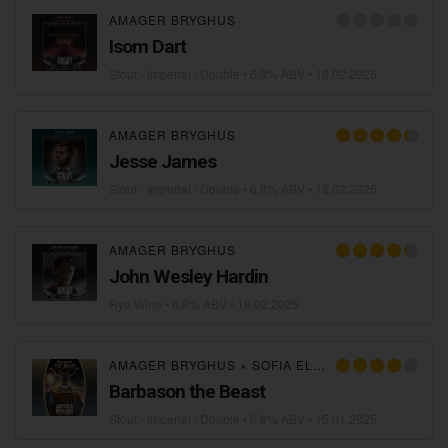
AMAGER BRYGHUS
Isom Dart
Stout - Imperial / Double
• 6,8% ABV •
18.02.2025
AMAGER BRYGHUS
Jesse James
Stout - Imperial / Double
• 6,8% ABV •
18.02.2025
AMAGER BRYGHUS
John Wesley Hardin
Rye Wine
• 6,8% ABV •
18.02.2025
AMAGER BRYGHUS
×
SOFIA ELECTRIC BREWING
Barbason the Beast
Stout - Imperial / Double
• 6,8% ABV •
15.01.2025