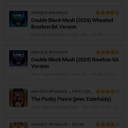
AMAGER BRYGHUS
Double Black Mash (2024) Wheated
Bourbon BA Version
Stout - Imperial / Double
• 6,8% ABV • 102 IBU •
21.11.2024
AMAGER BRYGHUS
Double Black Mash (2024) Bourbon BA
Version
Stout - Imperial / Double
• 6,8% ABV • 102 IBU •
21.11.2024
AMAGER BRYGHUS
×
FIRST CRAFT BEER
The Pastry Prince (prev. Esterházy)
Stout - Imperial / Double Pastry
• 6,8% ABV • 20 IBU •
21.09.2023
AMAGER BRYGHUS
×
BÅDIN