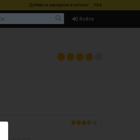
Добавьте заведение
в каталог
FAQ
Войти
ING
 ABV •
09.04.2021