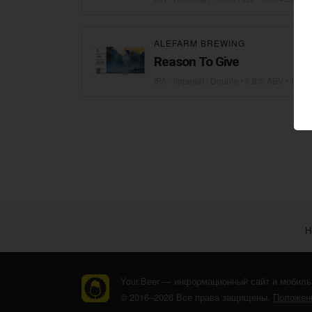
ALEFARM BREWING
Reason To Give
IPA - Imperial / Double
• 6,8% ABV •
14.08
Н
Your.Beer — информационный сайт и мобиль
© 2016–2026 Все права защищены.
Положени