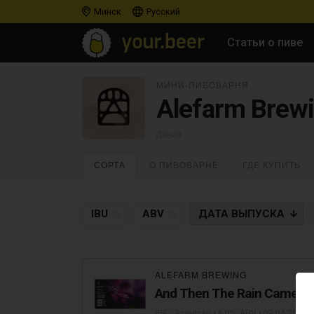
Минск
Русский
Статьи о пиве
МИНИ-ПИВОВАРНЯ
Alefarm Brew
Дания
СОРТА
О ПИВОВАРНЕ
ГДЕ КУПИТЬ
IBU
ABV
ДАТА
ВЫПУСКА
ALEFARM BREWING
And Then The Rain Came
IPA - American
• 6,0% ABV •
09.04.2021