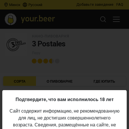
Добавьте заведение
FAQ
Минск
Русский
НАНО-ПИВОВАРНЯ
3 Postales
Перу
СОРТА
О ПИВОВАРНЕ
ГДЕ КУПИТЬ
Подтвердите, что вам исполнилось 18 лет
IBU
ABV
ДАТА
В ПРОДАЖЕ
Сайт содержит информацию, не рекомендованную
для лиц, не достигших совершеннолетнего
3 POSTALES
возраста. Сведения, размещённые на сайте, не
Mosaic: Save the Jungle