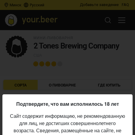
Добавьте заведение
FAQ
Минск
Русский
МИНИ-ПИВОВАРНЯ
2 Tones Brewing Company
США
СОРТА
О ПИВОВАРНЕ
ГДЕ КУПИТЬ
Подтвердите, что вам исполнилось 18 лет
IBU
ABV
ДАТА
В ПРОДАЖЕ
Сайт содержит информацию, не рекомендованную
для лиц, не достигших совершеннолетнего
2 TONES BREWING COMPANY
возраста. Сведения, размещённые на сайте, не
Magic Gnome- Passion Fruit Melon