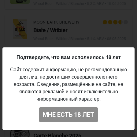
Wheat Beer - Witbier / Blanche
• 5,2% ABV •
15.05.2025
MOON LARK BREWERY
Białe / Witbier
Wheat Beer - Witbier / Blanche
• 5,1% ABV •
08.05.2025
Подтвердите, что вам исполнилось 18 лет
ОПІЛЛЯ
Білий келих
Сайт содержит информацию, не рекомендованную
Wheat Beer - Witbier / Blanche
• 5,0% ABV • 10 IBU •
02.05.2025
для лиц, не достигших совершеннолетнего
возраста. Сведения, размещённые на сайте, не
являются рекламой и носят исключительно
MUZA
информационный характер.
BLANCHE DE LVIV
Wheat Beer - Witbier / Blanche
• 4,4% ABV • 15 IBU •
19.04.2025
МНЕ ЕСТЬ 18 ЛЕТ
ДРУЗЬЯ
Carte Blanche 2025