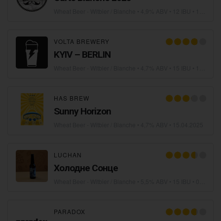
Wheat Beer - Witbier / Blanche
• 4,9% ABV • 12 IBU •
18.04.2025
VOLTA BREWERY
KYIV – BERLIN
Wheat Beer - Witbier / Blanche
• 4,7% ABV • 15 IBU •
17.04.2025
HAS BREW
Sunny Horizon
Wheat Beer - Witbier / Blanche
• 4,7% ABV •
15.04.2025
LUCHAN
Холодне Сонце
Wheat Beer - Witbier / Blanche
• 5,5% ABV • 15 IBU •
05.04.2025
PARADOX