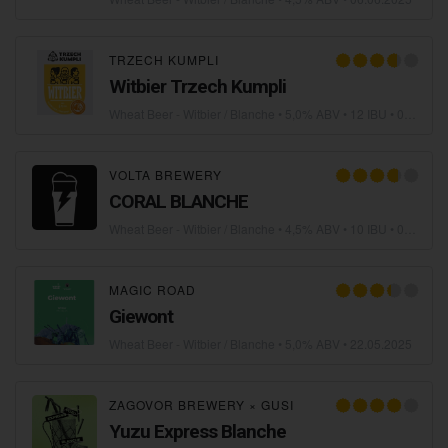
TRZECH KUMPLI
Witbier Trzech Kumpli
Wheat Beer - Witbier / Blanche
• 5,0% ABV • 12 IBU •
05.06.2025
VOLTA BREWERY
CORAL BLANCHE
Wheat Beer - Witbier / Blanche
• 4,5% ABV • 10 IBU •
04.06.2025
MAGIC ROAD
Giewont
Wheat Beer - Witbier / Blanche
• 5,0% ABV •
22.05.2025
ZAGOVOR BREWERY
×
GUSI
Yuzu Express Blanche