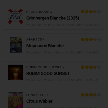
KRONENBOURG
Grimbergen Blanche (2025)
Wheat Beer - Witbier / Blanche
• 6,0% ABV •
23.06.2025
АФАНАСИЙ
Марочное Blanche
Wheat Beer - Witbier / Blanche
• 4,5% ABV •
13.06.2025
ROBIM GOOD BREWERY
ROBIM GOOD SUNSET
Wheat Beer - Witbier / Blanche
• 4,5% ABV • 10 IBU •
12.06.2025
FUNKY FLUID
Citrus Witbier
Wheat Beer - Witbier / Blanche
• 4,5% ABV •
06.06.2025