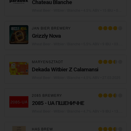
Chateau Blanche
Wheat Beer - Witbier / Blanche
• 4,5% ABV • 15 IBU •
04.04.2025
JAN BIER BREWERY
Grizzly Nova
Wheat Beer - Witbier / Blanche
• 5,5% ABV • 9 IBU •
03.04.2025
MARYENSZTADT
Dekada Witbier Z Calamansi
Wheat Beer - Witbier / Blanche
• 4,5% ABV •
27.03.2025
2085 BREWERY
2085 - UA ПШЕНИЧНЕ
Wheat Beer - Witbier / Blanche
• 4,7% ABV • 9 IBU •
13.02.2025
HAS BREW