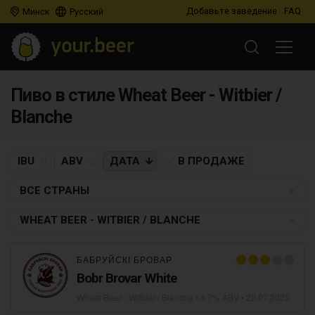
Добавьте заведение
FAQ
Минск
Русский
Пиво в стиле Wheat Beer - Witbier /
Blanche
IBU
ABV
ДАТА
В ПРОДАЖЕ
ВСЕ СТРАНЫ
WHEAT BEER - WITBIER / BLANCHE
БАБРУЙСКІ БРОВАР
Bobr Brovar White
Wheat Beer - Witbier / Blanche
• 4,7% ABV •
22.07.2025