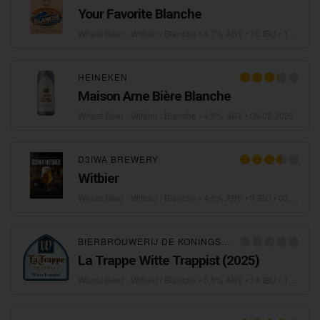
Your Favorite Blanche
Wheat Beer - Witbier / Blanche
• 4,7% ABV • 10 IBU •
10.02.2025
HEINEKEN
Maison Arne Bière Blanche
Wheat Beer - Witbier / Blanche
• 4,9% ABV •
06.02.2025
D3IWA BREWERY
Witbier
Wheat Beer - Witbier / Blanche
• 4,6% ABV • 9 IBU •
03.02.2025
BIERBROUWERIJ DE KONINGSHOEVEN
La Trappe Witte Trappist (2025)
Wheat Beer - Witbier / Blanche
• 5,5% ABV • 14 IBU •
18.01.2025