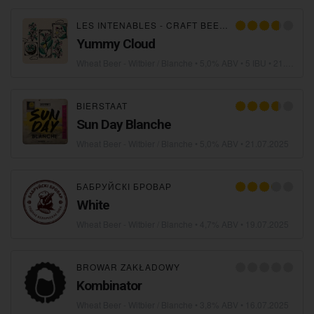
LES INTENABLES - CRAFT BEER -
Yummy Cloud
Wheat Beer - Witbier / Blanche
• 5,0% ABV • 5 IBU •
21.07.2025
BIERSTAAT
Sun Day Blanche
Wheat Beer - Witbier / Blanche
• 5,0% ABV •
21.07.2025
БАБРУЙСКІ БРОВАР
White
Wheat Beer - Witbier / Blanche
• 4,7% ABV •
19.07.2025
BROWAR ZAKŁADOWY
Kombinator
Wheat Beer - Witbier / Blanche
• 3,8% ABV •
16.07.2025