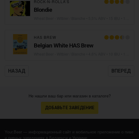
ROCK-N-ROLLA’S
Blondie
Wheat Beer - Witbier / Blanche
• 5,5% ABV • 15 IBU •
17.01.2025
HAS BREW
Belgian White HAS Brew
Wheat Beer - Witbier / Blanche
• 4,6% ABV • 10 IBU •
16.01.2025
НАЗАД
ВПЕРЕД
Не нашли ваш бар или магазин в каталоге?
ДОБАВЬТЕ ЗАВЕДЕНИЕ
Your.Beer — информационный сайт и мобильное приложение о пиве
и пивных заведениях в Беларуси и Украине