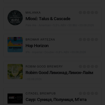
MALANKA
Mlosć: Talus & Cascade
Pale Ale - American
• 5,5% ABV • 50 IBU •
03.08.2026
BROWAR ARTEZAN
Hop Horizon
IPA - Imperial / Double
• 6,8% ABV •
03.08.2026
ROBIM GOOD BREWERY
Robim Good Лимонад Лимон-Лайм
•
03.08.2026
CITADEL BREWPUB
Саур: Суниця, Полуниця, Мʼята