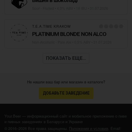
Вишня в шоколаді
Sour - Fruited
• 4,0% ABV • 16 IBU •
31.07.2026
T.E.A.TIME KRAKOW
PLATINIUM BLONDE NON ALCO
Non-Alcoholic - Pale Ale
• 0,5% ABV •
31.07.2026
ПОКАЗАТЬ ЕЩЕ...
Не нашли ваш бар или магазин в каталоге?
ДОБАВЬТЕ ЗАВЕДЕНИЕ
Your.Beer — информационный сайт и мобильное приложение о пиве
и пивных заведениях в Беларуси и Украине
© 2016–2026 Все права защищены.
Положения и условия
. Email: