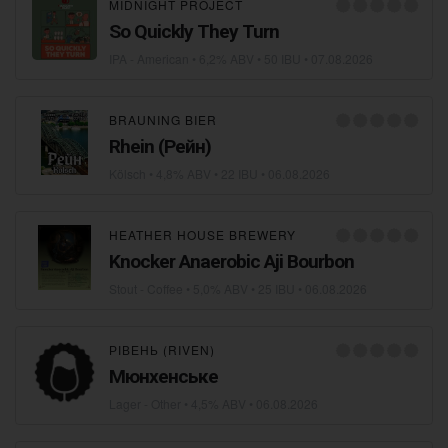
MIDNIGHT PROJECT
So Quickly They Turn
IPA - American
• 6,2% ABV • 50 IBU •
07.08.2026
BRAUNING BIER
Rhein (Рейн)
Kölsch
• 4,8% ABV • 22 IBU •
06.08.2026
HEATHER HOUSE BREWERY
Knocker Anaerobic Aji Bourbon
Stout - Coffee
• 5,0% ABV • 25 IBU •
06.08.2026
РІВЕНЬ (RIVEN)
Мюнхенське
Lager - Other
• 4,5% ABV •
06.08.2026