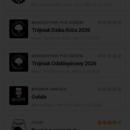
IPA - New England / Hazy
• 6,5% ABV •
31.07.2026
MIODOSYTNIA POD DĘBEM
Trójniak Dzika Róża 2026
Mead - Traditional
• 6,8% ABV •
31.07.2026
MIODOSYTNIA POD DĘBEM
Trójniak Odsklepinowy 2026
Mead - Traditional
• 6,8% ABV •
31.07.2026
BROWAR GWAREK
Oolala
Non-Alcoholic - IPA
• 0,5% ABV •
31.07.2026
ГОНІР