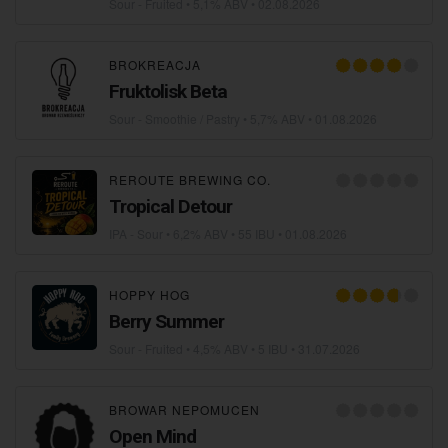
Sour - Fruited
• 5,1% ABV •
02.08.2026
BROKREACJA
Fruktolisk Beta
Sour - Smoothie / Pastry
• 5,7% ABV •
01.08.2026
REROUTE BREWING CO.
Tropical Detour
IPA - Sour
• 6,2% ABV • 55 IBU •
01.08.2026
HOPPY HOG
Berry Summer
Sour - Fruited
• 4,5% ABV • 5 IBU •
31.07.2026
BROWAR NEPOMUCEN
Open Mind