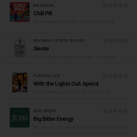
BIERBANK
Сhill Pill
IPA - American
• 6,7% ABV • 45 IBU •
05.08.2026
BROWAR CZTERY ŚCIANY
Siesta
Sour - Smoothie / Pastry
• 5,5% ABV •
05.08.2026
PUNCHILLER
With the Lights Out: Aperol
Freeze-Distilled Beer
• 6,8% ABV •
05.08.2026
MAD BREW
Big Bitter Energy
IPA - Imperial / Double
• 6,8% ABV • 85 IBU •
05.08.2026