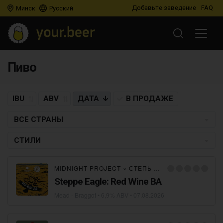
Добавьте заведение
FAQ
Минск
Русский
Пиво
IBU
ABV
ДАТА
В ПРОДАЖЕ
ВСЕ СТРАНЫ
СТИЛИ
MIDNIGHT PROJECT
×
СТЕПЬ И ВЕТЕР
Steppe Eagle: Red Wine BA
Mead - Braggot
• 6,9% ABV •
07.08.2026