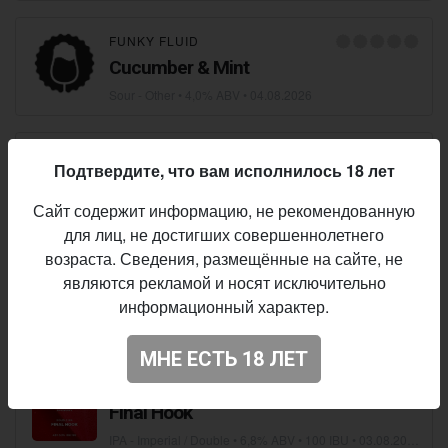
FUNKY FLUID
Cucumber & Mint
Sour - Other
• 4,0% ABV •
04.08.2026
REBREW
Подтвердите, что вам исполнилось 18 лет
F*HAZE CITRA AZACCA NEIPA
Сайт содержит информацию, не рекомендованную
IPA - New England / Hazy
• 6,0% ABV • 15 IBU •
04.08.2026
для лиц, не достигших совершеннолетнего
возраста. Сведения, размещённые на сайте, не
HOPS BREWERY
являются рекламой и носят исключительно
Beer Collector: Citra & Idaho 7
информационный характер.
IPA - American
• 6,5% ABV • 38 IBU •
03.08.2026
МНЕ ЕСТЬ 18 ЛЕТ
JUNGLE BREWERY
Final Hook
IPA - Imperial / Double
• 6,8% ABV • 100 IBU •
03.08.2026