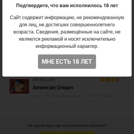
Подтвердите, что вам исполнилось 18 лет
TO ØL
Сайт содержит информацию, не рекомендованную
Session Raid
для лиц, не достигших совершеннолетнего
Lager - IPL (India Pale Lager)
• 4,0% ABV • 45 IBU •
25.01.2018
возраста. Сведения, размещённые на сайте, не
являются рекламой и носят исключительно
информационный характер.
THEODOR SCHIØTZ BREWING COMPANY
Anarkist Motueka Lager
МНЕ ЕСТЬ 18 ЛЕТ
Lager - IPL (India Pale Lager)
• 5,5% ABV • 40 IBU •
07.12.2017
MIKKELLER
American Dream
Lager - IPL (India Pale Lager)
• 4,6% ABV •
05.02.2011
Не нашли ваш бар или магазин в каталоге?