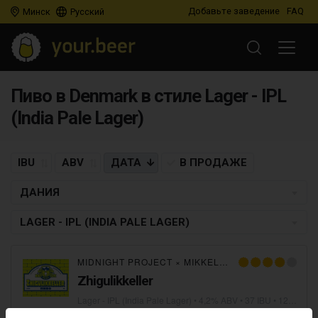
Добавьте заведение
FAQ
Минск
Русский
Пиво в Denmark в стиле Lager - IPL
(India Pale Lager)
IBU
ABV
ДАТА
В ПРОДАЖЕ
ДАНИЯ
LAGER - IPL (INDIA PALE LAGER)
MIDNIGHT PROJECT
×
MIKKELLER
×
SELFMADE B
Zhigulikkeller
Lager - IPL (India Pale Lager)
• 4,2% ABV • 37 IBU •
12.02.2019