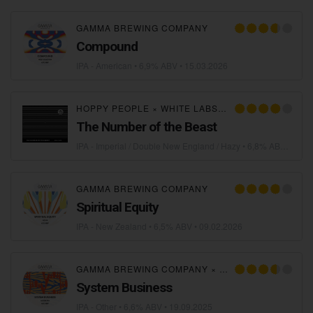
GAMMA BREWING COMPANY
Compound
IPA - American
• 6,9% ABV •
15.03.2026
HOPPY PEOPLE
×
WHITE LABS BREWING CO. COPENHAGEN
The Number of the Beast
IPA - Imperial / Double New England / Hazy
• 6,8% ABV •
13.0
GAMMA BREWING COMPANY
Spiritual Equity
IPA - New Zealand
• 6,5% ABV •
09.02.2026
GAMMA BREWING COMPANY
×
FIRST CRAFT BEER
System Business
IPA - Other
• 6,6% ABV •
19.09.2025