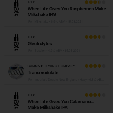
TO ØL
When Life Gives You Raspberries Make
Milkshake IPA!
IPA - Milkshake
• 6,6% ABV •
15.08.2021
TO ØL
Ølectrolytes
IPA - Session
• 4,2% ABV •
15.08.2021
GAMMA BREWING COMPANY
Transmodulate
IPA - Imperial / Double New England / Hazy
• 6,8% ABV •
03.0
TO ØL
When Life Gives You Calamansi...
Make Milkshake IPA!