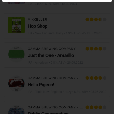
IPA - Other
• 6,8% ABV •
13.02.2024
MIKKELLER
Hop Shop
IPA - New England / Hazy
• 4,9% ABV • 45 IBU •
20.01.2023
GAMMA BREWING COMPANY
Just the One - Amarillo
IPA - American
• 6,8% ABV •
26.09.2022
GAMMA BREWING COMPANY
×
WILLIBALD FARM B
Hello Pigeon!
IPA - Triple New England / Hazy
• 6,8% ABV •
08.06.2022
GAMMA BREWING COMPANY
×
POMONA ISLAND B
Public Consumption