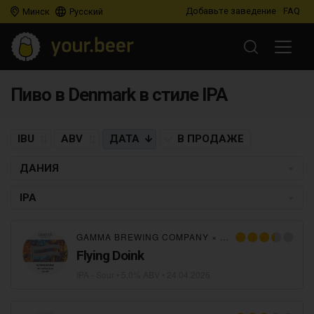
Добавьте заведение
FAQ
Минск
Русский
Пиво в Denmark в стиле IPA
IBU
ABV
ДАТА
В ПРОДАЖЕ
ДАНИЯ
IPA
GAMMA BREWING COMPANY
×
FLYING COUCH BR
Flying Doink
IPA - Sour
• 5,0% ABV •
24.04.2026