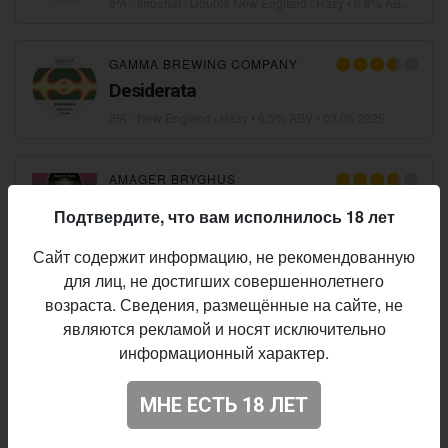
IPA - Imperial / Double New England / Hazy
• 6,8% ABV •
12.0
GAMMA BREWING COMPANY
Desiderata
IPA - New England / Hazy
• 6,5% ABV •
03.06.2025
AMAGER BRYGHUS
Heavenly Hops - Prophet
Подтвердите, что вам исполнилось 18 лет
IPA - Quadruple
• 6,8% ABV • 115 IBU •
15.01.2025
Сайт содержит информацию, не рекомендованную
для лиц, не достигших совершеннолетнего
AMAGER BRYGHUS
возраста. Сведения, размещённые на сайте, не
Nelly Neckbreaker
являются рекламой и носят исключительно
IPA - Imperial / Double New England / Hazy
• 6,8% ABV • 14 IBU •
информационный характер.
МНЕ ЕСТЬ 18 ЛЕТ
MIKKELLER
Hop'uccino