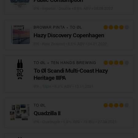
IPA - Imperial / Double
• 6,8% ABV •
06.06.2022
BROWAR PINTA
×
TO ØL
Hazy Discovery Copenhagen
IPA - New Zealand
• 6,5% ABV •
04.01.2022
TO ØL
×
TEN HANDS BREWING
To Øl Scandi Multi-Coast Hazy
Heritage IIIPA
IPA - Triple
• 6,8% ABV •
13.11.2021
TO ØL
Quadzilla II
IPA - Quadruple
• 6,8% ABV • 70 IBU •
27.08.2021