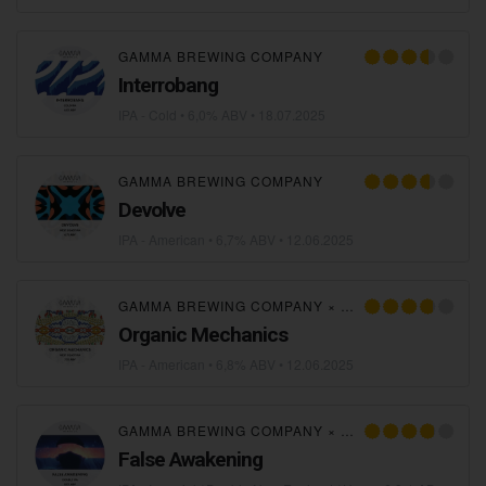
GAMMA BREWING COMPANY
Interrobang
IPA - Cold
• 6,0% ABV •
18.07.2025
GAMMA BREWING COMPANY
Devolve
IPA - American
• 6,7% ABV •
12.06.2025
GAMMA BREWING COMPANY
×
SUDDEN DEATH BR
Organic Mechanics
IPA - American
• 6,8% ABV •
12.06.2025
GAMMA BREWING COMPANY
×
FINBACK BREWERY
False Awakening