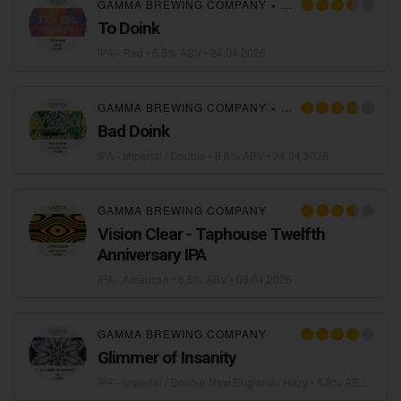
GAMMA BREWING COMPANY
×
BRUS
To Doink
IPA - Red
• 6,5% ABV •
24.04.2026
GAMMA BREWING COMPANY
×
BAD SEED BREWIN
Bad Doink
IPA - Imperial / Double
• 6,8% ABV •
24.04.2026
GAMMA BREWING COMPANY
Vision Clear - Taphouse Twelfth
Anniversary IPA
IPA - American
• 6,5% ABV •
08.04.2026
GAMMA BREWING COMPANY
Glimmer of Insanity
IPA - Imperial / Double New England / Hazy
• 6,8% ABV •
18.0