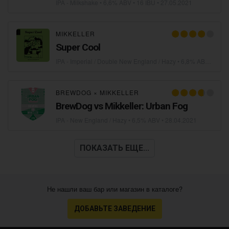
IPA - Milkshake
• 6,6% ABV • 16 IBU •
27.05.2021
MIKKELLER
Super Cool
IPA - Imperial / Double New England / Hazy
• 6,8% ABV •
17.0
BREWDOG
×
MIKKELLER
BrewDog vs Mikkeller: Urban Fog
IPA - New England / Hazy
• 6,5% ABV •
28.04.2021
ПОКАЗАТЬ ЕЩЕ...
Не нашли ваш бар или магазин в каталоге?
ДОБАВЬТЕ ЗАВЕДЕНИЕ