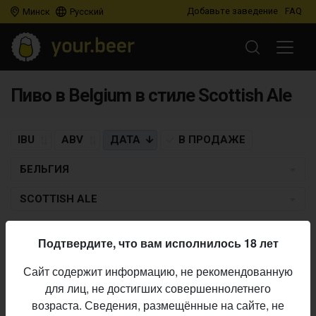
Добавьте заведение
FAQ
Минск
Русский
Пиво в Belgium в стиле Scottish Ale
IBU
ABV
ДАТА
В ПРОДАЖЕ
БЕЛЬГИЯ
SCOTTISH ALE
TIMMERMANS
Подтвердите, что вам исполнилось 18 лет
Gordon Finest Scotch 2019
Сайт содержит информацию, не рекомендованную
Scottish Ale
•
30.01.2020
для лиц, не достигших совершеннолетнего
возраста. Сведения, размещённые на сайте, не