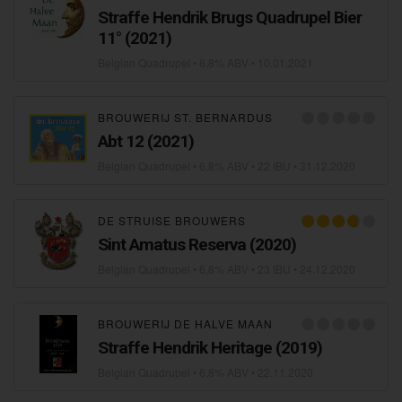
Straffe Hendrik Brugs Quadrupel Bier
11° (2021)
Belgian Quadrupel
• 6,8% ABV •
10.01.2021
BROUWERIJ ST. BERNARDUS
Abt 12 (2021)
Belgian Quadrupel
• 6,8% ABV • 22 IBU •
31.12.2020
DE STRUISE BROUWERS
Sint Amatus Reserva (2020)
Belgian Quadrupel
• 6,8% ABV • 23 IBU •
24.12.2020
BROUWERIJ DE HALVE MAAN
Straffe Hendrik Heritage (2019)
Belgian Quadrupel
• 6,8% ABV •
22.11.2020