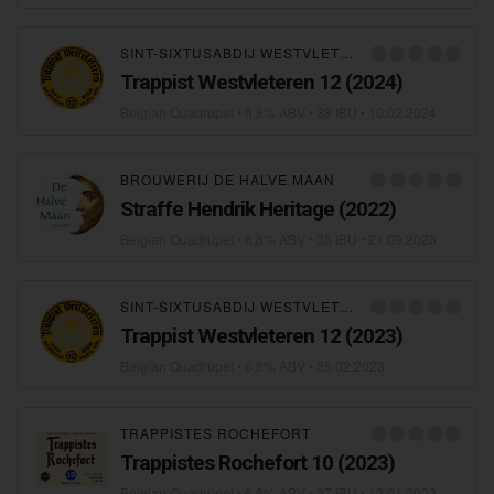
SINT-SIXTUSABDIJ WESTVLETEREN
Trappist Westvleteren 12 (2024)
Belgian Quadrupel
• 6,8% ABV • 38 IBU •
10.02.2024
BROUWERIJ DE HALVE MAAN
Straffe Hendrik Heritage (2022)
Belgian Quadrupel
• 6,8% ABV • 35 IBU •
21.09.2023
SINT-SIXTUSABDIJ WESTVLETEREN
Trappist Westvleteren 12 (2023)
Belgian Quadrupel
• 6,8% ABV •
25.02.2023
TRAPPISTES ROCHEFORT
Trappistes Rochefort 10 (2023)
Belgian Quadrupel
• 6,8% ABV • 27 IBU •
12.01.2023