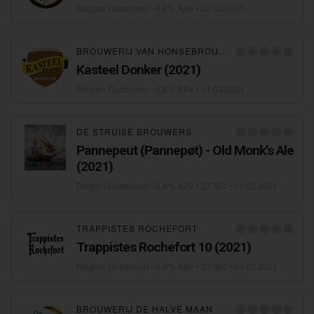
Belgian Quadrupel
• 6,8% ABV •
22.05.2021
BROUWERIJ VAN HONSEBROUCK
Kasteel Donker (2021)
Belgian Quadrupel
• 6,8% ABV •
14.03.2021
DE STRUISE BROUWERS
Pannepeut (Pannepøt) - Old Monk’s Ale
(2021)
Belgian Quadrupel
• 6,8% ABV • 27 IBU •
10.02.2021
TRAPPISTES ROCHEFORT
Trappistes Rochefort 10 (2021)
Belgian Quadrupel
• 6,8% ABV • 27 IBU •
04.02.2021
BROUWERIJ DE HALVE MAAN