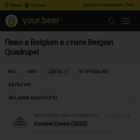
Добавьте заведение
FAQ
Минск
Русский
Пиво в Belgium в стиле Belgian
Quadrupel
IBU
ABV
ДАТА
В ПРОДАЖЕ
БЕЛЬГИЯ
BELGIAN QUADRUPEL
BROUWERIJ VAN HONSEBROUCK
Kasteel Cuvee (2025)
Belgian Quadrupel
• 6,8% ABV •
22.11.2025