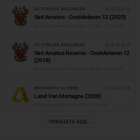
DE STRUISE BROUWERS
Sint Amatus - Oostvleteren 12 (2020)
Belgian Quadrupel
• 6,8% ABV • 23 IBU •
29.10.2020
DE STRUISE BROUWERS
Sint Amatus Reserva - Oostvleteren 12
(2018)
Belgian Quadrupel
• 6,8% ABV • 28 IBU •
03.09.2020
BROUWERIJ ALVINNE
Land Van Mortagne (2020)
Belgian Quadrupel
• 6,8% ABV •
27.08.2020
ПОКАЗАТЬ ЕЩЕ...