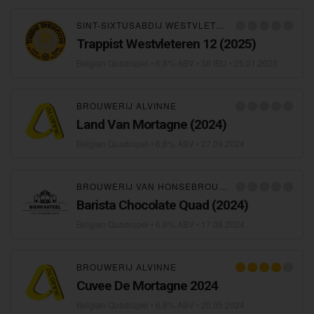
SINT-SIXTUSABDIJ WESTVLETEREN
Trappist Westvleteren 12 (2025)
Belgian Quadrupel
• 6,8% ABV • 38 IBU •
25.01.2025
BROUWERIJ ALVINNE
Land Van Mortagne (2024)
Belgian Quadrupel
• 6,8% ABV •
27.09.2024
BROUWERIJ VAN HONSEBROUCK
Barista Chocolate Quad (2024)
Belgian Quadrupel
• 6,8% ABV •
17.08.2024
BROUWERIJ ALVINNE
Cuvee De Mortagne 2024
Belgian Quadrupel
• 6,8% ABV •
25.05.2024