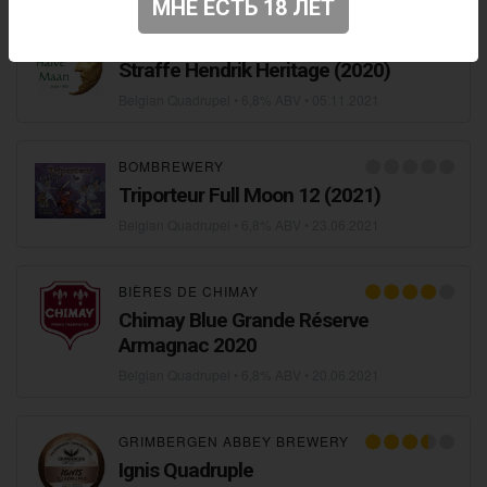
МНЕ ЕСТЬ 18 ЛЕТ
BROUWERIJ DE HALVE MAAN
Straffe Hendrik Heritage (2020)
Belgian Quadrupel
• 6,8% ABV •
05.11.2021
BOMBREWERY
Triporteur Full Moon 12 (2021)
Belgian Quadrupel
• 6,8% ABV •
23.06.2021
BIÈRES DE CHIMAY
Chimay Blue Grande Réserve
Armagnac 2020
Belgian Quadrupel
• 6,8% ABV •
20.06.2021
GRIMBERGEN ABBEY BREWERY
Ignis Quadruple