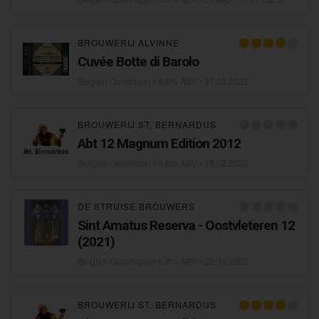
BROUWERIJ ALVINNE
Cuvée Botte di Barolo
Belgian Quadrupel
• 6,8% ABV •
31.03.2022
BROUWERIJ ST. BERNARDUS
Abt 12 Magnum Edition 2012
Belgian Quadrupel
• 6,8% ABV •
19.02.2022
DE STRUISE BROUWERS
Sint Amatus Reserva - Oostvleteren 12
(2021)
Belgian Quadrupel
• 6,8% ABV •
22.01.2022
BROUWERIJ ST. BERNARDUS