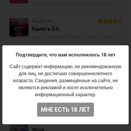
Sour - Fruited Gose
• 6,0% ABV • 12 IBU •
24.11.2023
VALADUTA
Kavun v. 5.0
Sour - Fruited Gose
• 5,0% ABV • 10 IBU •
20.08.2023
Подтвердите, что вам исполнилось 18 лет
DELTA KSI
Anthocyan
Сайт содержит информацию, не рекомендованную
Sour - Fruited Gose
• 6,0% ABV • 10 IBU •
17.08.2023
для лиц, не достигших совершеннолетнего
возраста. Сведения, размещённые на сайте, не
являются рекламой и носят исключительно
MIDNIGHT PROJECT
×
OSTROVICA
информационный характер.
Slow Drop
Sour - Fruited Gose
• 6,9% ABV • 10 IBU •
26.05.2023
МНЕ ЕСТЬ 18 ЛЕТ
JUNGLE BREWERY
Wyre