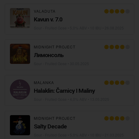
VALADUTA
Kavun v. 7.0
Sour - Fruited Gose
• 5,0% ABV • 10 IBU •
26.08.2025
MIDNIGHT PROJECT
Лимонсоль
Sour - Fruited Gose
•
30.05.2025
MALANKA
Halaklin: Čarnicy I Maliny
Sour - Fruited Gose
• 4,0% ABV •
13.05.2025
MIDNIGHT PROJECT
Salty Decade
Sour - Fruited Gose
• 5,0% ABV • 10 IBU •
21.03.2025