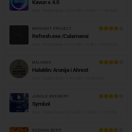
Kavun v. 4.0
Sour - Fruited Gose
• 5,2% ABV • 10 IBU •
17.08.2022
MIDNIGHT PROJECT
Refresh.exe /Calamansi
Sour - Fruited Gose
• 5,5% ABV • 12 IBU •
13.05.2022
MALANKA
Halaklin: Aronija i Ahrest
Sour - Fruited Gose
• 5,0% ABV •
13.05.2022
JUNGLE BREWERY
Symbol
Sour - Fruited Gose
• 5,2% ABV • 15 IBU •
12.01.2022
SOZHSKI BEER