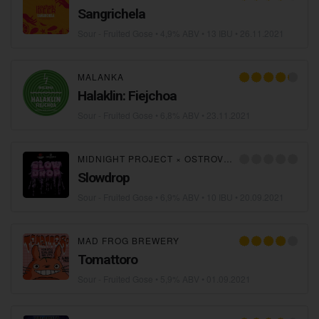
Sangrichela
Sour - Fruited Gose
• 4,9% ABV • 13 IBU •
26.11.2021
MALANKA
Halaklin: Fiejchoa
Sour - Fruited Gose
• 6,8% ABV •
23.11.2021
MIDNIGHT PROJECT
×
OSTROVICA
Slowdrop
Sour - Fruited Gose
• 6,9% ABV • 10 IBU •
20.09.2021
MAD FROG BREWERY
Tomattoro
Sour - Fruited Gose
• 5,9% ABV •
01.09.2021