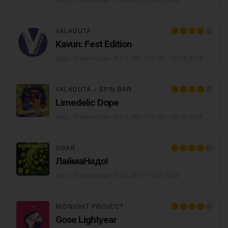
VALADUTA
Kavun: Fest Edition
Sour - Fruited Gose
• 4,5% ABV • 10 IBU •
26.06.2024
VALADUTA
×
SPIN BAR
Limedelic Dope
Sour - Fruited Gose
• 5,5% ABV • 10 IBU •
29.03.2024
UGAR
ЛаймаНадо!
Sour - Fruited Gose
• 6,0% ABV •
15.01.2024
MIDNIGHT PROJECT
Gose Lightyear