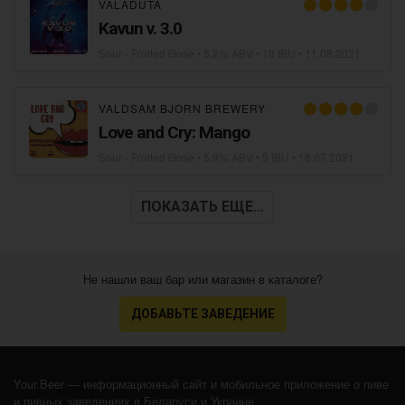
VALADUTA
Kavun v. 3.0
Sour - Fruited Gose
• 5,2% ABV • 10 IBU •
11.08.2021
VALDSAM BJORN BREWERY
Love and Cry: Mango
Sour - Fruited Gose
• 5,9% ABV • 5 IBU •
18.07.2021
ПОКАЗАТЬ ЕЩЕ...
Не нашли ваш бар или магазин в каталоге?
ДОБАВЬТЕ ЗАВЕДЕНИЕ
Your.Beer — информационный сайт и мобильное приложение о пиве
и пивных заведениях в Беларуси и Украине