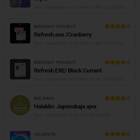
Sour - Fruited Gose
• 5,0% ABV • 10 IBU •
23.05.2023
MIDNIGHT PROJECT
Refresh.exe /Cranberry
Sour - Fruited Gose
• 6,5% ABV • 15 IBU •
07.10.2022
MIDNIGHT PROJECT
Refresh.EXE/ Black Currant
Sour - Fruited Gose
• 6,0% ABV • 15 IBU •
26.08.2022
MALANKA
Halaklin: Japonskaja ajva
Sour - Fruited Gose
• 4,0% ABV •
23.08.2022
VALADUTA