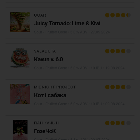
UGAR
Juicy Tornado: Lime & Kiwi
Sour - Fruited Gose
• 5,0% ABV •
27.09.2024
VALADUTA
Kavun v. 6.0
Sour - Fruited Gose
• 5,0% ABV • 10 IBU •
19.08.2024
MIDNIGHT PROJECT
Кот і сабака
Sour - Fruited Gose
• 5,0% ABV • 10 IBU •
09.08.2024
ПАН КАЧЫН
ГозеЧоК
Sour - Fruited Gose
• 5,5% ABV •
22.07.2024