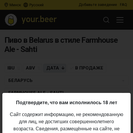
Добавьте заведение
FAQ
Минск
Русский
Пиво в Belarus в стиле Farmhouse
Ale - Sahti
IBU
ABV
ДАТА
В ПРОДАЖЕ
БЕЛАРУСЬ
FARMHOUSE ALE - SAHTI
Подтвердите, что вам исполнилось 18 лет
TIL VALHALL! BREWERY
Сайт содержит информацию, не рекомендованную
Тролль гнёт ель
для лиц, не достигших совершеннолетнего
Farmhouse Ale - Sahti
• 6,8% ABV • 27 IBU •
18.10.2021
возраста. Сведения, размещённые на сайте, не