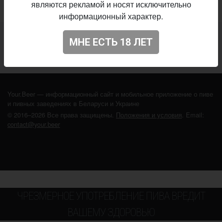
являются рекламой и носят исключительно
информационный характер.
Не нашли ваш бар или магазин в каталоге?
МНЕ ЕСТЬ 18 ЛЕТ
ДОБАВЬТЕ ЗАВЕДЕНИЕ
Your.Beer — информационный сайт и мобильное приложение о пиве
и пивных заведениях в Беларуси и Украине
© 2016–2026 Все права защищены.
Положения и условия
. Email:
contact@your.beer
ЧРЕЗМЕРНОЕ УПОТРЕБЛЕНИЕ ПИВА ВРЕДИТ
ВАШЕМУ ЗДОРОВЬЮ