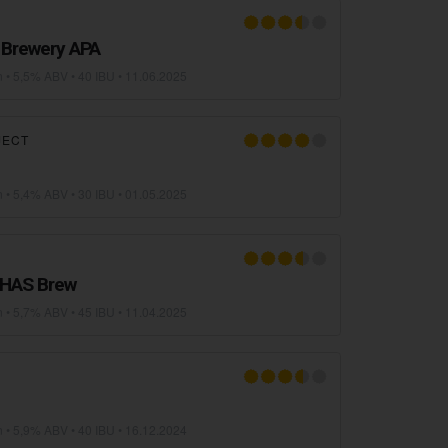
 Brewery APA
n
• 5,5% ABV • 40 IBU •
11.06.2025
JECT
n
• 5,4% ABV • 30 IBU •
01.05.2025
 HAS Brew
n
• 5,7% ABV • 45 IBU •
11.04.2025
n
• 5,9% ABV • 40 IBU •
16.12.2024