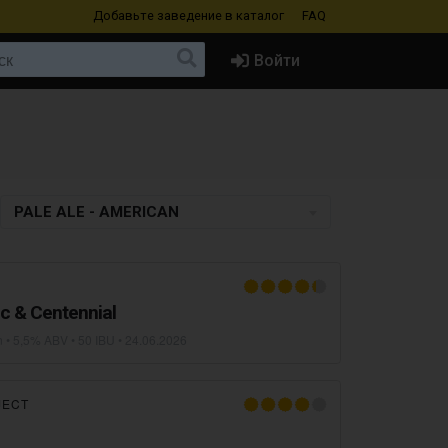
Добавьте заведение
в каталог
FAQ
Войти
PALE ALE - AMERICAN
c & Centennial
n
• 5,5% ABV • 50 IBU •
24.06.2026
JECT