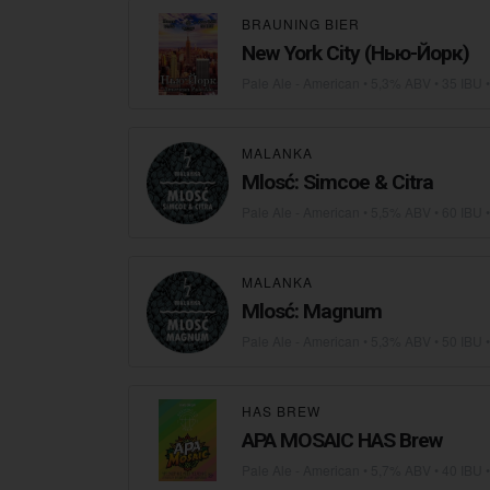
BRAUNING BIER
New York City (Нью-Йорк)
Pale Ale - American
• 5,3% ABV • 35 IBU 
MALANKA
Mlosć: Simcoe & Citra
Pale Ale - American
• 5,5% ABV • 60 IBU 
MALANKA
Mlosć: Magnum
Pale Ale - American
• 5,3% ABV • 50 IBU 
HAS BREW
APA MOSAIC HAS Brew
Pale Ale - American
• 5,7% ABV • 40 IBU 