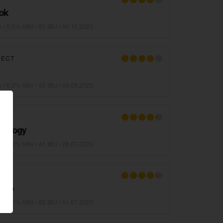
ok
n
• 5,5% ABV • 60 IBU •
06.10.2025
JECT
n
• 5,3% ABV • 35 IBU •
05.09.2025
ERY
hnology
n
• 4,8% ABV • 45 IBU •
28.07.2025
rado
n
• 5,3% ABV • 60 IBU •
01.07.2025