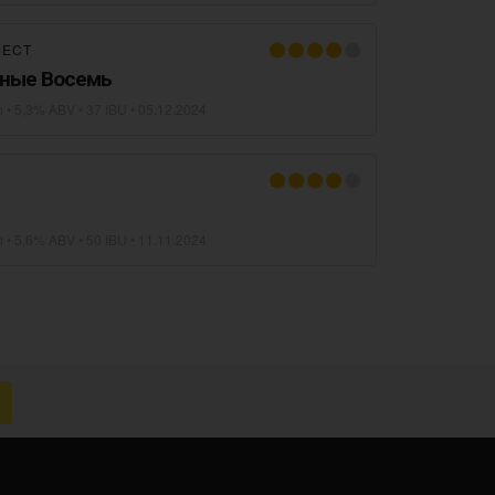
JECT
ные Восемь
n
• 5,3% ABV • 37 IBU •
05.12.2024
n
• 5,6% ABV • 50 IBU •
11.11.2024