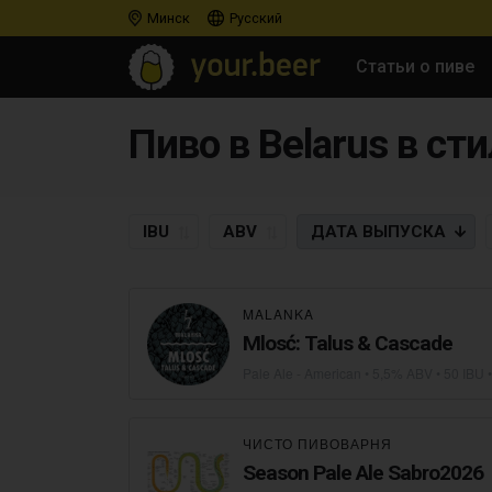
Минск
Русский
Статьи о пиве
Пиво в Belarus в сти
IBU
ABV
ДАТА
ВЫПУСКА
MALANKA
Mlosć: Talus & Cascade
Pale Ale - American
• 5,5% ABV • 50 IBU 
ЧИСТО ПИВОВАРНЯ
Season Pale Ale Sabro2026