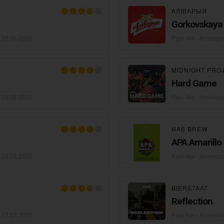
АЛІВАРЫЯ
Gorkovskaya
•
26.06.2025
Pale Ale - America
MIDNIGHT PRO
Hard Game
•
03.06.2025
Pale Ale - America
HAS BREW
APA Amarillo
•
25.04.2025
Pale Ale - America
BIERSTAAT
Reflection
•
17.03.2025
Pale Ale - America