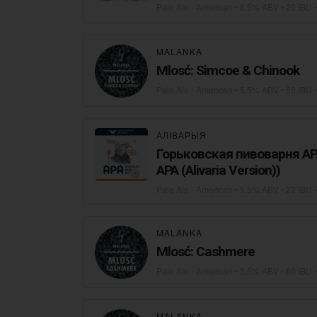
Pale Ale - American
• 6,5% ABV • 20 IBU 
MALANKA
Mlosć: Simcoe & Chinook
Pale Ale - American
• 5,5% ABV • 50 IBU 
АЛІВАРЫЯ
Горьковская пивоварня APA
APA (Alivaria Version))
Pale Ale - American
• 5,5% ABV • 22 IBU 
MALANKA
Mlosć: Cashmere
Pale Ale - American
• 5,5% ABV • 60 IBU 
MALANKA