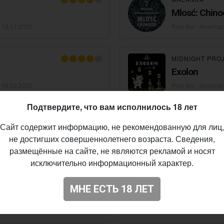
Mlosć: Chino
•
12.11.2025
Pale Ale - America
MIDNIGHT PRO
Exolon
•
08.09.2025
Pale Ale - America
Подтвердите, что вам исполнилось 18 лет
JUNGLE BREW
Сайт содержит информацию, не рекомендованную для лиц,
ь
Sunrise Tec
не достигших совершеннолетнего возраста. Сведения,
•
04.08.2025
Pale Ale - America
размещённые на сайте, не являются рекламой и носят
исключительно информационный характер.
MALANKA
МНЕ ЕСТЬ 18 ЛЕТ
Mlosć: El Do
•
03.07.2025
Pale Ale - America