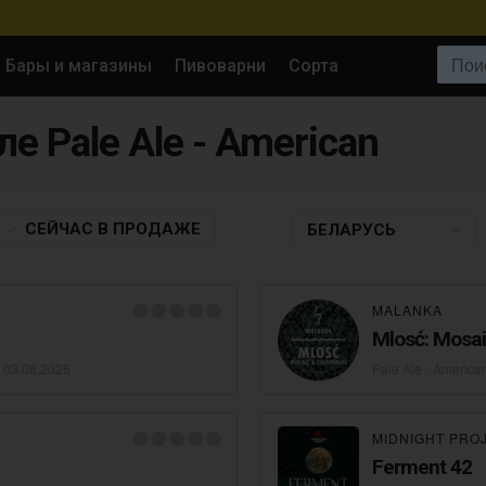
Поиск:
Бары и магазины
Пивоварни
Сорта
ле Pale Ale - American
СЕЙЧАС
В ПРОДАЖЕ
БЕЛАРУСЬ
MALANKA
Mlosć: Mosai
•
03.08.2026
Pale Ale - America
MIDNIGHT PRO
Ferment 42