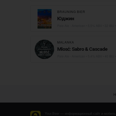
BRAUNING BIER
Юджин
Pale Ale - American
• 5,5% ABV • 32 IBU 
MALANKA
Mlosć: Sabro & Cascade
Pale Ale - American
• 5,4% ABV • 40 IBU 
Н
Your.Beer — информационный сайт и мобиль