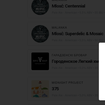
Mlosć: Centennial
Pale Ale - American
• 5,5% ABV • 55 IBU 
MALANKA
Mlosć: Superdelic & Mosaic
Pale Ale - American
• 5,5% ABV • 50 IBU 
ГАРАДЗЕНСКІ БРОВАР
Городенское Легкий хмел
Pale Ale - American
• 5,0% ABV • 30 IBU 
MIDNIGHT PROJECT
375
Pale Ale - American
• 5,0% ABV • 35 IBU 