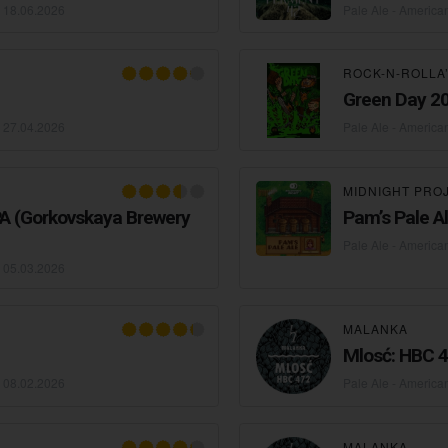
•
18.06.2026
Pale Ale - America
ROCK-N-ROLLA
Green Day 2
•
27.04.2026
Pale Ale - America
MIDNIGHT PRO
 (Gorkovskaya Brewery
Pam’s Pale A
Pale Ale - America
•
05.03.2026
MALANKA
Mlosć: HBC 
•
08.02.2026
Pale Ale - America
MALANKA