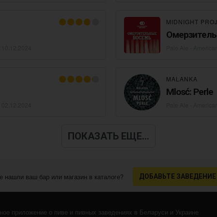
MIDNIGHT PRO
Омерзитель
•
10.12.2024
Pale Ale - America
MALANKA
Mlosć: Perle
•
02.12.2024
Pale Ale - America
ПОКАЗАТЬ ЕЩЕ...
е нашли ваш бар или магазин в каталоге?
ДОБАВЬТЕ ЗАВЕДЕНИЕ
ное приложение о пиве и пивных заведениях в Беларуси и Украине