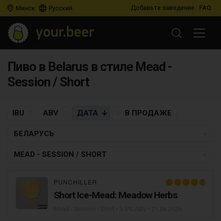
Добавьте заведение
FAQ
Минск
Русский
Пиво в Belarus в стиле Mead -
Session / Short
IBU
ABV
ДАТА
В ПРОДАЖЕ
БЕЛАРУСЬ
MEAD - SESSION / SHORT
PUNCHILLER
Short Ice-Mead: Meadow Herbs
Mead - Session / Short
• 3,5% ABV •
21.06.2026