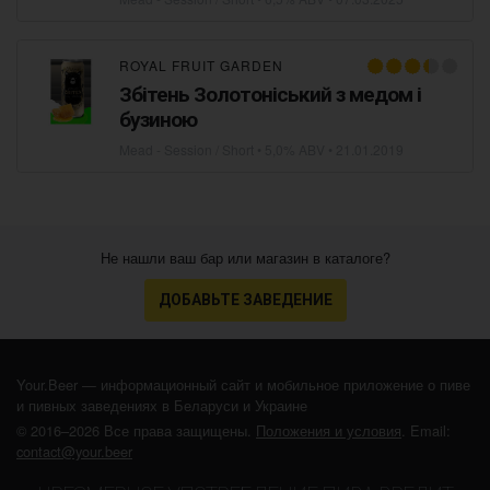
ROYAL FRUIT GARDEN
Збітень Золотоніський з медом і
бузиною
Mead - Session / Short
• 5,0% ABV •
21.01.2019
Не нашли ваш бар или магазин в каталоге?
ДОБАВЬТЕ ЗАВЕДЕНИЕ
Your.Beer — информационный сайт и мобильное приложение о пиве
и пивных заведениях в Беларуси и Украине
© 2016–2026 Все права защищены.
Положения и условия
. Email:
contact@your.beer