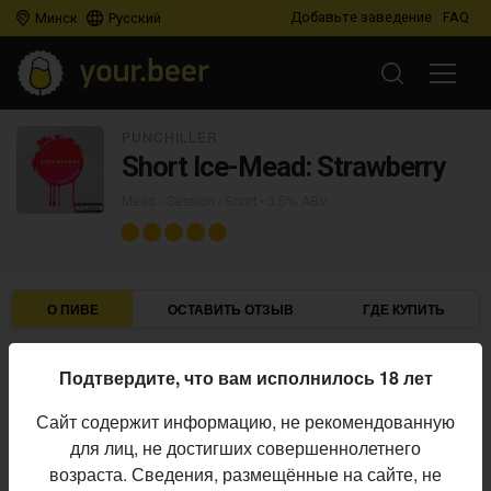
Добавьте заведение
FAQ
Минск
Русский
PUNCHILLER
Short Ice-Mead: Strawberry
Mead - Session / Short
• 3,5% ABV
О ПИВЕ
ОСТАВИТЬ ОТЗЫВ
ГДЕ КУПИТЬ
Punchiller
Пивоварня:
Подтвердите, что вам исполнилось 18 лет
Mead - Session / Short
Стиль:
Сайт содержит информацию, не рекомендованную
3,5%
Алкоголь:
для лиц, не достигших совершеннолетнего
Начало
возраста. Сведения, размещённые на сайте, не
01.06.2026
выпуска: