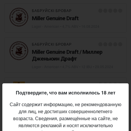
БАБРУЙСКІ БРОВАР
Miller Genuine Draft
Lager - American
• 4,7% ABV •
16.08.2024
БАБРУЙСКІ БРОВАР
Miller Genuine Draft / Миллер
Дженьюин Драфт
Lager - American
• 4,7% ABV • 12 IBU •
29.05.2024
WA BREWERY
Cowgirl
Подтвердите, что вам исполнилось 18 лет
Lager - American
• 4,0% ABV • 28 IBU •
21.10.2023
Сайт содержит информацию, не рекомендованную
для лиц, не достигших совершеннолетнего
возраста. Сведения, размещённые на сайте, не
SOZHSKI BEER
являются рекламой и носят исключительно
Hoppy Corn