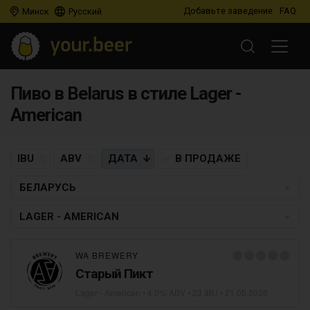
Добавьте заведение
FAQ
Минск
Русский
Пиво в Belarus в стиле Lager -
American
IBU
ABV
ДАТА
В ПРОДАЖЕ
БЕЛАРУСЬ
LAGER - AMERICAN
WA BREWERY
Старый Пикт
Lager - American
• 4,0% ABV • 23 IBU •
21.05.2026