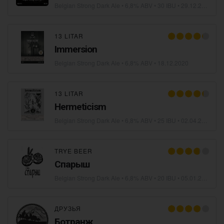
Belgian Strong Dark Ale
• 6,8% ABV • 30 IBU •
29.12.2020
13 LITAR
Immersion
Belgian Strong Dark Ale
• 6,8% ABV •
18.12.2020
13 LITAR
Hermeticism
Belgian Strong Dark Ale
• 6,8% ABV • 25 IBU •
02.04.2020
TRYE BEER
Спарыш
Belgian Strong Dark Ale
• 6,8% ABV • 20 IBU •
05.01.2018
ДРУЗЬЯ
Ботранж