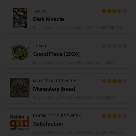
TALER
Dark Miracle
Belgian Strong Dark Ale
• 5,5% ABV • 30 IBU •
05.12.2024
ЛЯМУС
Grand Place (2024)
Belgian Strong Dark Ale
• 6,8% ABV •
29.11.2024
MAD FROG BREWERY
Monastery Bread
Belgian Strong Dark Ale
• 6,8% ABV •
19.04.2024
ROBIM GOOD BREWERY
Satisfaction
Belgian Strong Dark Ale
• 6,8% ABV • 20 IBU •
09.12.2023