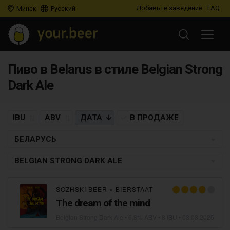
Добавьте заведение
FAQ
Минск
Русский
Пиво в Belarus в стиле Belgian Strong
Dark Ale
IBU
ABV
ДАТА
В ПРОДАЖЕ
БЕЛАРУСЬ
BELGIAN STRONG DARK ALE
SOZHSKI BEER
×
BIERSTAAT
The dream of the mind
Belgian Strong Dark Ale
• 6,8% ABV • 8 IBU •
03.03.2025