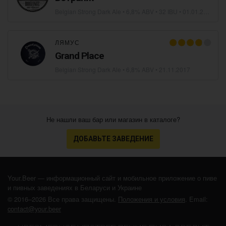
Belgian Strong Dark Ale
• 6,8% ABV • 32 IBU •
01.01.2018
ЛЯМУС
Grand Place
Belgian Strong Dark Ale
• 6,8% ABV •
21.11.2017
Не нашли ваш бар или магазин в каталоге?
ДОБАВЬТЕ ЗАВЕДЕНИЕ
Your.Beer — информационный сайт и мобильное приложение о пиве
и пивных заведениях в Беларуси и Украине
© 2016–2026 Все права защищены.
Положения и условия
. Email:
contact@your.beer