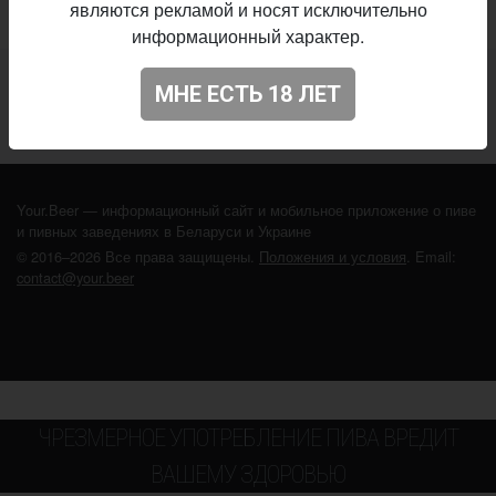
являются рекламой и носят исключительно
информационный характер.
Не нашли ваш бар или магазин в каталоге?
МНЕ ЕСТЬ 18 ЛЕТ
ДОБАВЬТЕ ЗАВЕДЕНИЕ
Your.Beer — информационный сайт и мобильное приложение о пиве
и пивных заведениях в Беларуси и Украине
© 2016–2026 Все права защищены.
Положения и условия
. Email:
contact@your.beer
ЧРЕЗМЕРНОЕ УПОТРЕБЛЕНИЕ ПИВА ВРЕДИТ
ВАШЕМУ ЗДОРОВЬЮ