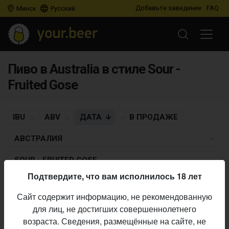
Добавьте заведение
FAQ
Минск
Русский
Пиво в Australia в стиле Sour -
Fruited Gose
IBU
ABV
ДАТА
В ПРОДАЖЕ
АВСТРАЛИЯ
SOUR - FRUITED GOSE
Подтвердите, что вам исполнилось 18 лет
BREAD & BREWERY
Сайт содержит информацию, не рекомендованную
Tomato Goze
для лиц, не достигших совершеннолетнего
Sour - Fruited Gose
• 3,9% ABV •
14.05.2023
возраста. Сведения, размещённые на сайте, не