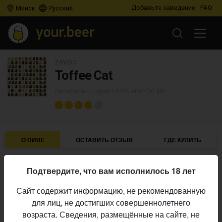
Добавьте заведение
FAQ
Минск
Русский
ZAVOD
Toffee Cat
Barleywine - English
• 6,8% ABV • 30 IBU
О ПИВЕ
ОСТАВИТЬ ОТЗЫВ
ГДЕ КУПИТЬ
Zavod
Пивоварня:
Подтвердите, что вам исполнилось 18 лет
Barleywine - English
Стиль:
Сайт содержит информацию, не рекомендованную
6,8%
Алкоголь:
для лиц, не достигших совершеннолетнего
30 IBU
Горечь:
возраста. Сведения, размещённые на сайте, не
Начало