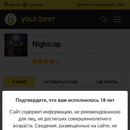
Добавьте заведение
FAQ
Минск
Русский
ZAVOD
Nightcap
Barleywine - English
• 6,8% ABV • 40 IBU
О ПИВЕ
ОСТАВИТЬ ОТЗЫВ
ГДЕ КУПИТЬ
Zavod
Пивоварня:
Подтвердите, что вам исполнилось 18 лет
Barleywine - English
Стиль:
Сайт содержит информацию, не рекомендованную
6,8%
Алкоголь:
для лиц, не достигших совершеннолетнего
40 IBU
Горечь:
возраста. Сведения, размещённые на сайте, не
Начало