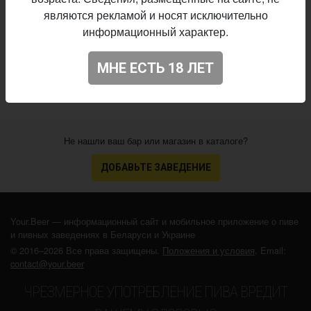
8 IBU
Горечь:
являются рекламой и носят исключительно
Начало
информационный характер.
16.07.2019
выпуска:
3.856
Оценка:
МНЕ ЕСТЬ 18 ЛЕТ
Не нашли ваш бар или магазин в каталоге?
ДОБАВЬТЕ ЗАВЕДЕНИЕ
Your.Beer — информационный сайт и мобильное приложение о пиве
и пивных заведениях в Беларуси и Украине
© 2016–2026 Все права защищены.
Положения и условия
. Email:
contact@your.beer
ЧРЕЗМЕРНОЕ УПОТРЕБЛЕНИЕ ПИВА ВРЕДИТ