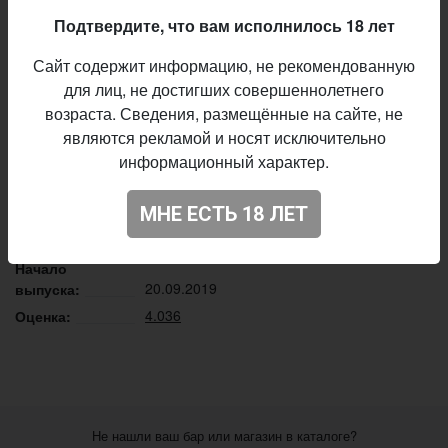
сложным эфирам Amarillo Cryo, Mosaic Cryo, Mosaic
Подтвердите, что вам исполнилось 18 лет
и Citra. Начинаем отдыхать!
Сайт содержит информацию, не рекомендованную
Описание производителя
для лиц, не достигших совершеннолетнего
Zagovor Brewery
Пивоварня:
возраста. Сведения, размещённые на сайте, не
IPA - Session
Стиль:
являются рекламой и носят исключительно
информационный характер.
14,0%
Плотность:
5,0%
Алкоголь:
МНЕ ЕСТЬ 18 ЛЕТ
24 IBU
Горечь:
Amarillo, Mosaic, Citra
Хмель:
Начало
20.09.2019
выпуска:
4.036
Оценка:
Не нашли ваш бар или магазин в каталоге?