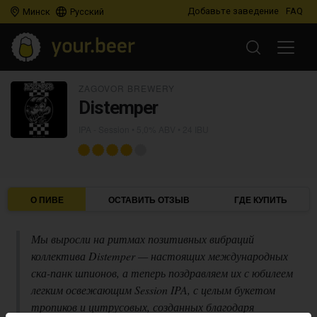
Добавьте заведение
FAQ
Минск
Русский
ZAGOVOR BREWERY
Distemper
IPA - Session
• 5,0% ABV • 24 IBU
О ПИВЕ
ОСТАВИТЬ ОТЗЫВ
ГДЕ КУПИТЬ
Мы выросли на ритмах позитивных вибраций
коллектива Distemper — настоящих международных
ска-панк шпионов, а теперь поздравляем их с юбилеем
легким освежающим Session IPA, с целым букетом
тропиков и цитрусовых, созданных благодаря