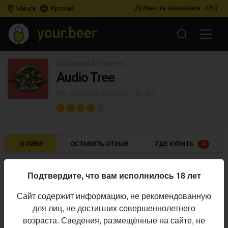
Добавьте заведение
FAQ
Минск
Русский
ZAGOVOR BREWERY
Audio Tree
IPA - American
• 6,5% ABV • 45 IBU
О ПИВЕ
ОСТАВИТЬ ОТЗЫВ
ГДЕ КУПИТЬ
4
Zagovor Brewery
Пивоварня:
Подтвердите, что вам исполнилось 18 лет
IPA - American
Стиль:
Сайт содержит информацию, не рекомендованную
6,5%
Алкоголь:
для лиц, не достигших совершеннолетнего
45 IBU
Горечь:
возраста. Сведения, размещённые на сайте, не
Начало