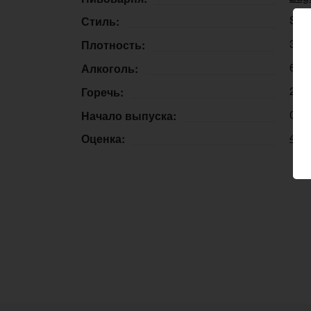
Stou
Стиль:
31,
Плотность:
6,8
Алкоголь:
25 
Горечь:
03.
Начало выпуска:
4.1
Оценка: