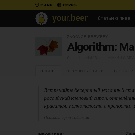
Минск
Русский
Статьи о пиве
ZAGOVOR BREWERY
Algorithm: Ma
Stout - Imperial / Double Milk
• 6,8% ABV 
О ПИВЕ
ОСТАВИТЬ ОТЗЫВ
ГДЕ КУПИ
Встречайте десертный молочный стаут
российский кленовый сироп, оттенённы
нравится: полнотелости и крепости, 
Описание производителя
Zag
Пивоварня: