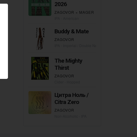
2026
ZAGOVOR
×
MAGER
IPA - American
Buddy & Mate
ZAGOVOR
IPA - Imperial / Double New England / Hazy
The Mighty
Thirst
ZAGOVOR
Cider - Hopped
Цитра Ноль /
Citra Zero
ZAGOVOR
Non-Alcoholic - IPA