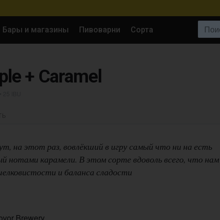
Поиск:
Бары и магазины
Пивоварни
Сорта
ple + Caramel
• 25 IBU
ТЬ
, на этот раз, вовлёкший в игру самый что ни на есть
й нотами карамели. В этом сорте вдоволь всего, что нам
шелковистости и баланса сладости
ovor Brewery