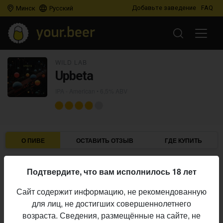
Добавьте заведение
FAQ
Минск
Русский
WILD LAB
Upbeta
IPA - American
• 6,5% ABV
О ПИВЕ
ОСТАВИТЬ ОТЗЫВ
ГДЕ КУПИТЬ
Wild Lab
Пивоварня:
Подтвердите, что вам исполнилось 18 лет
IPA - American
Стиль:
Сайт содержит информацию, не рекомендованную
6,5%
Алкоголь:
для лиц, не достигших совершеннолетнего
Начало
возраста. Сведения, размещённые на сайте, не
24.07.2023
выпуска: