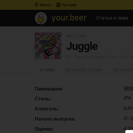
Минск
Русский
Статьи о пиве
WILD LAB
Juggle
IPA - Triple New England / Hazy
• 6,8% A
О ПИВЕ
ОСТАВИТЬ ОТЗЫВ
ГДЕ КУПИ
Wil
Пивоварня:
IPA 
Стиль:
6,8
Алкоголь:
21.
Начало выпуска:
4.2
Оценка: