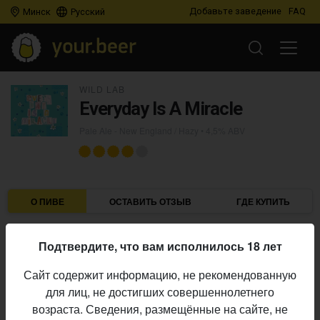
Добавьте заведение
FAQ
Минск
Русский
WILD LAB
Everyday Is A Miracle
Pale Ale - New England / Hazy
• 4,5% ABV
О ПИВЕ
ОСТАВИТЬ ОТЗЫВ
ГДЕ КУПИТЬ
Wild Lab
Пивоварня:
Подтвердите, что вам исполнилось 18 лет
Pale Ale - New England / Hazy
Стиль:
Сайт содержит информацию, не рекомендованную
4,5%
Алкоголь:
для лиц, не достигших совершеннолетнего
BRU-1, Sabro, Citra
Хмель:
возраста. Сведения, размещённые на сайте, не
Начало