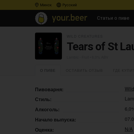
Минск
Русский
Статьи о пиве
WILD CREATURES
Tears of St La
Lambic - Fruit
• 6,0% ABV
О ПИВЕ
ОСТАВИТЬ ОТЗЫВ
ГДЕ КУПИ
Wild
Пивоварня:
Lamb
Стиль:
6,0
Алкоголь:
07.
Начало выпуска:
N/A
Оценка: