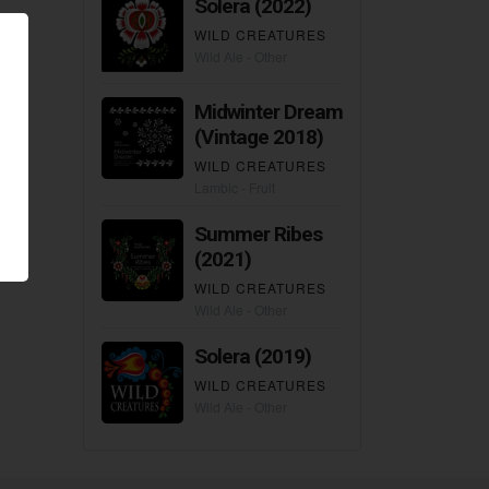
Solera (2022)
WILD CREATURES
Wild Ale - Other
Midwinter Dream
(Vintage 2018)
WILD CREATURES
Lambic - Fruit
Summer Ribes
(2021)
WILD CREATURES
Wild Ale - Other
Solera (2019)
WILD CREATURES
Wild Ale - Other