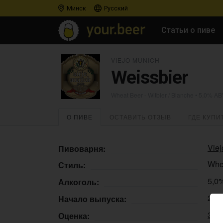
Минск
Русский
Статьи о пиве
VIEJO MUNICH
Weissbier
Wheat Beer - Witbier / Blanche
• 5,0% AB
О ПИВЕ
ОСТАВИТЬ ОТЗЫВ
ГДЕ КУПИ
Viej
Пивоварня:
Whea
Стиль:
5,0
Алкоголь:
24.
Начало выпуска:
3.0
Оценка: