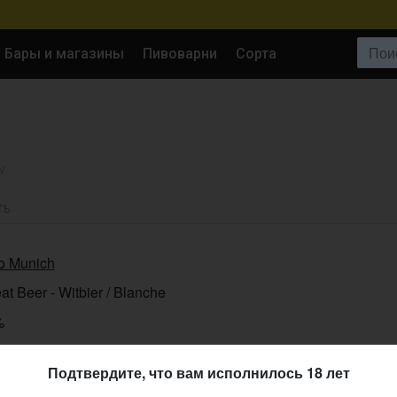
Поиск:
Бары и магазины
Пивоварни
Сорта
V
ТЬ
o Munich
t Beer - Witbier / Blanche
%
04.2014
Подтвердите, что вам исполнилось 18 лет
46