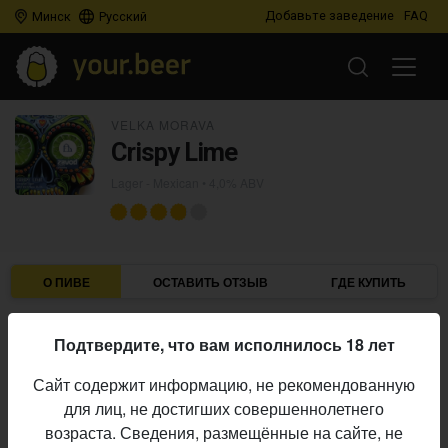
Добавьте заведение
FAQ
Минск
Русский
VELKA MORAVA
Crispy Lime
Lager - Mexican
• 4,0% ABV
О ПИВЕ
ОСТАВИТЬ ОТЗЫВ
ГДЕ КУПИТЬ
Velka Morava
Пивоварня:
Подтвердите, что вам исполнилось 18 лет
Lager - Mexican
Стиль:
Сайт содержит информацию, не рекомендованную
4,0%
Алкоголь:
для лиц, не достигших совершеннолетнего
Начало
возраста. Сведения, размещённые на сайте, не
10.07.2024
выпуска: