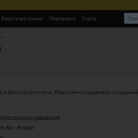
Поиск:
Бары и магазины
Пивоварни
Сорта
НЯ
n
ТЬ
 в бельгийском стиле. Пиво имеет карамельно-солодовы
илеостровская пивоварня
n Ale - Belgian
0%