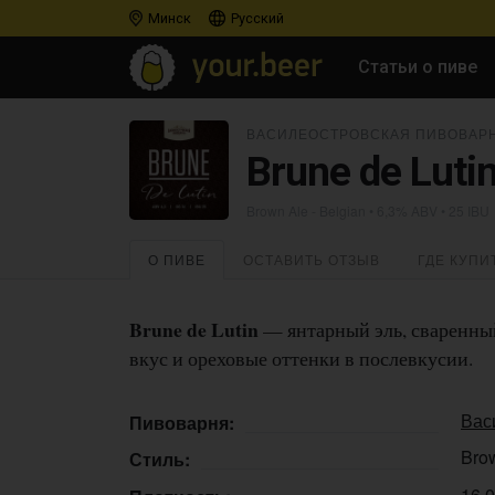
Минск
Русский
Статьи о пиве
ВАСИЛЕОСТРОВСКАЯ ПИВОВАР
Brune de Luti
Brown Ale - Belgian
• 6,3% ABV • 25 IBU
О ПИВЕ
ОСТАВИТЬ ОТЗЫВ
ГДЕ КУПИ
Brune de Lutin
— янтарный эль, сваренный
вкус и ореховые оттенки в послевкусии.
Вас
Пивоварня:
Brow
Стиль:
16,