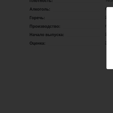
Плотность:
6,3
Алкоголь:
25 
Горечь:
пос
Производство:
27.
Начало выпуска:
3.2
Оценка: