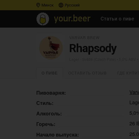
Минск
Русский
Статьи о пиве
VARVAR BREW
Rhapsody
Lager - Světlé (Czech Pale)
• 5,0% ABV •
О ПИВЕ
ОСТАВИТЬ ОТЗЫВ
ГДЕ КУПИ
Var
Пивоварня:
Lage
Стиль:
5,0
Алкоголь:
26 
Горечь:
25.
Начало выпуска: