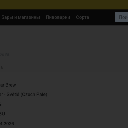
Поиск:
Бары и магазины
Пивоварни
Сорта
 26 IBU
ТЬ
var Brew
r - Světlé (Czech Pale)
%
IBU
04.2026