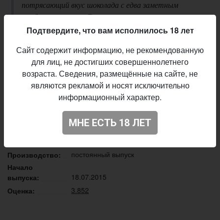
потрясающий вкус шоколада с едва заметным
намёком на горечь. Лактоза сплетается со слоями
кофейных и жженых оттенков и делает этот
Подтвердите, что вам исполнилось 18 лет
стаут нежным и округлым. Удовольствие такого же
Сайт содержит информацию, не рекомендованную
масштаба, как и утренняя чашка капучино
для лиц, не достигших совершеннолетнего
Описание производителя
возраста. Сведения, размещённые на сайте, не
являются рекламой и носят исключительно
Varvar Brew
Пивоварня:
информационный характер.
Stout - Milk / Sweet
Стиль:
19,0%
Плотность:
МНЕ ЕСТЬ 18 ЛЕТ
6,0%
Алкоголь:
30 IBU
Горечь:
постоянный выпуск
Производство:
Начало
18.07.2015
выпуска:
3.852
Оценка: