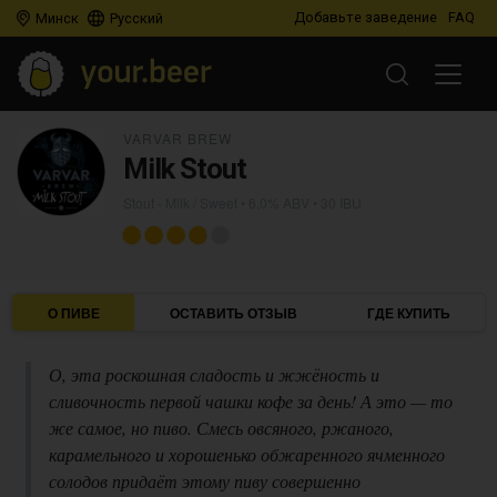
Добавьте заведение
FAQ
Минск
Русский
VARVAR BREW
Milk Stout
Stout - Milk / Sweet
• 6,0% ABV • 30 IBU
О ПИВЕ
ОСТАВИТЬ ОТЗЫВ
ГДЕ КУПИТЬ
О, эта роскошная сладость и жжёность и
сливочность первой чашки кофе за день! А это — то
же самое, но пиво. Смесь овсяного, ржаного,
карамельного и хорошенько обжаренного ячменного
солодов придаёт этому пиву совершенно