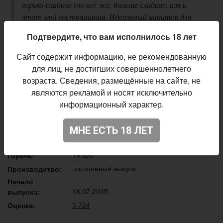
горько-сладкие (но всё же, больше сладкие, как и
этот эль) воспоминания. Идеальный напиток для
минутки ностальгии или для моментов, воспоминания
Подтвердите, что вам исполнилось 18 лет
о которых будет здорово сохранить на будущее.
Сладкий солодовый характер этого пива чудесно
Сайт содержит информацию, не рекомендованную
балансируют ароматические сорта хмеля
для лиц, не достигших совершеннолетнего
возраста. Сведения, размещённые на сайте, не
Описание производителя
являются рекламой и носят исключительно
Varvar Brew
Пивоварня:
информационный характер.
Belgian Blonde
Стиль:
18,5%
Плотность:
МНЕ ЕСТЬ 18 ЛЕТ
6,9%
Алкоголь:
19 IBU
Горечь:
постоянный выпуск
Производство:
Начало
18.07.2015
выпуска:
3.724
Оценка: