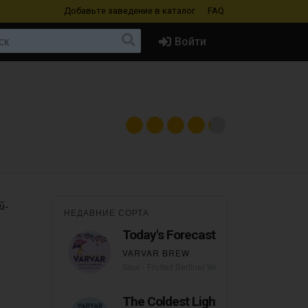
Добавьте заведение
в каталог
FAQ
Войти
й-
НЕДАВНИЕ СОРТА
Today's Forecast
VARVAR BREW
Sour - Fruited Berliner Weisse
The Coldest Light