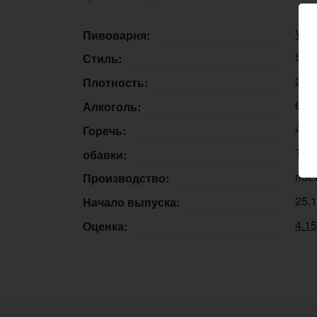
Var
Пивоварня:
Stou
Стиль:
26,
Плотность:
6,8
Алкоголь:
40 
Горечь:
Ton
обавки:
пос
Производство:
25.
Начало выпуска:
4.1
Оценка: