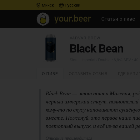
Минск
Русский
Статьи о пиве
VARVAR BREW
Black Bean
Stout - Imperial / Double
• 6,8% ABV • 40
О ПИВЕ
ОСТАВИТЬ ОТЗЫВ
ГДЕ КУПИ
Black Bean — этот почти Малевич, род
чёрный имперский стаут, полнотелый
кому-то по вкусу напоминают сушёную 
вместе. Пожалуй, это первое наше пив
повторный выпуск, и всё из-за вашей ре
Описание производителя