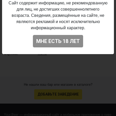
Сайт содержит информацию, не рекомендованную
Valaduta
Пивоварня:
для лиц, не достигших совершеннолетнего
IPA - New England / Hazy
Стиль:
возраста. Сведения, размещённые на сайте, не
5,8%
Алкоголь:
являются рекламой и носят исключительно
информационный характер.
30 IBU
Горечь:
Ekuanot, Cascade
Хмель:
МНЕ ЕСТЬ 18 ЛЕТ
Начало
19.03.2020
выпуска:
4.045
Оценка:
Не нашли ваш бар или магазин в каталоге?
ДОБАВЬТЕ ЗАВЕДЕНИЕ
Your.Beer — информационный сайт и мобильное приложение о пиве