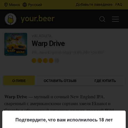
Добавьте заведение
FAQ
Минск
Русский
VALADUTA
Warp Drive
IPA - New England / Hazy
• 5,8% ABV • 30 IBU
О ПИВЕ
ОСТАВИТЬ ОТЗЫВ
ГДЕ КУПИТЬ
Warp Drive
— мутный и сочный New England IPA,
сваренный с американскими сортами хмеля Ekuanot и
Cascade и сброженный штаммом жидких дрожжей Wild
Citrus, придающих готовому пиву аромат лимона и
Подтвердите, что вам исполнилось 18 лет
апельсина, а также ноты тропических фруктов.