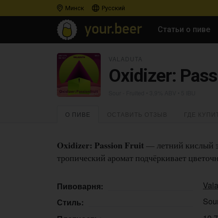
Минск
Русский
Статьи о пиве
VALADUTA
Oxidizer: Pass
Sour - Fruited
• 3,9% ABV • 5 IBU
О ПИВЕ
ОСТАВИТЬ ОТЗЫВ
ГДЕ КУПИ
Oxidizer: Passion Fruit
— летний кислый э
тропический аромат подчёркивает цветочны
Val
Пивоварня:
Sour
Стиль:
10,