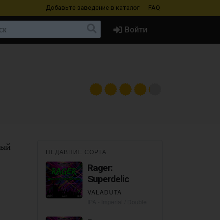
Добавьте заведение
в каталог
FAQ
Войти
ный
НЕДАВНИЕ СОРТА
Rager:
Superdelic
VALADUTA
IPA - Imperial / Double