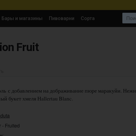
Поиск:
Бары и магазины
Пивоварни
Сорта
ion Fruit
ТЬ
ль с добавлением на дображивание пюре маракуйи. Неж
й букет хмеля Hallertau Blanc.
aduta
 - Fruited
7%