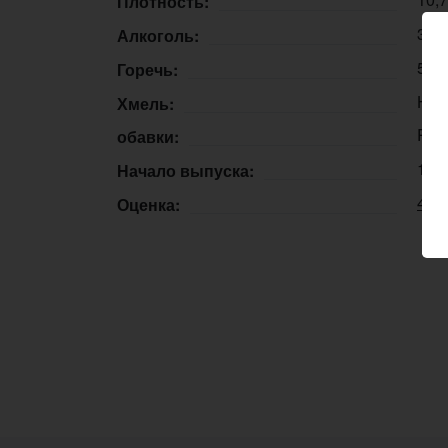
Плотность:
3,9
Алкоголь:
5 I
Горечь:
Hall
Хмель:
Pass
обавки:
18.
Начало выпуска:
4.18
Оценка: