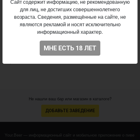
Сайт содержит информацию, не рекомендованную
IPA - American
Стиль:
для лиц, не достигших совершеннолетнего
5,9%
Алкоголь:
возраста. Сведения, размещённые на сайте, не
45 IBU
Горечь:
являются рекламой и носят исключительно
Citra, Centennial, Ekuanot
Хмель:
информационный характер.
Lime Peel, Lime
обавки:
Начало
МНЕ ЕСТЬ 18 ЛЕТ
15.12.2020
выпуска:
4.024
Оценка:
Не нашли ваш бар или магазин в каталоге?
ДОБАВЬТЕ ЗАВЕДЕНИЕ
Your.Beer — информационный сайт и мобильное приложение о пиве