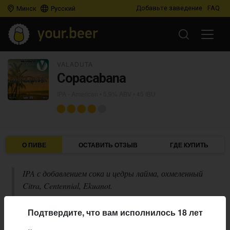
Добавьте заведение
FAQ
Минск
Русский
VALADUTA
Copacabana
IPA - American
• 5,9% ABV • 45 IBU
О ПИВЕ
ОСТАВИТЬ ОТЗЫВ
ГДЕ КУПИТЬ
IPA с добавлением сока и цедры лайма, охмеленный
Citra, Centennial, Ekuanot.
Описание производителя
Подтвердите, что вам исполнилось 18 лет
Valaduta
Пивоварня: