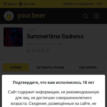
Добавьте заведение
FAQ
Минск
Русский
UGAR
Summertime Sadness
Mead - Melomel
• 6,8% ABV
О ПИВЕ
ОСТАВИТЬ ОТЗЫВ
ГДЕ КУПИТЬ
Ugar
Пивоварня:
Подтвердите, что вам исполнилось 18 лет
Mead - Melomel
Стиль:
Сайт содержит информацию, не рекомендованную
6,8%
Алкоголь:
для лиц, не достигших совершеннолетнего
Начало
возраста. Сведения, размещённые на сайте, не
03.07.2025
выпуска: